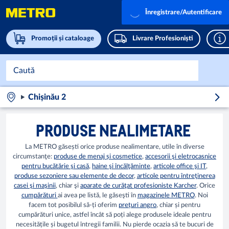
Înregistrare/Autentificare
Promoții și cataloage
Livrare Profesioniști
Chișinău 2
PRODUSE NEALIMETARE
La METRO găsești orice produse nealimentare, utile în diverse
circumstanţe:
produse de menaj și cosmetice
,
accesorii şi eletrocasnice
pentru bucătărie şi casă
,
haine şi încălţăminte
,
articole office şi IT
,
produse sezoniere sau elemente de decor
,
articole pentru întreţinerea
casei şi maşinii
, chiar şi
aparate de curăţat profesioniste Karcher
. Orice
cumpărături
ai avea pe listă, le găseşti în
magazinele METRO
. Noi
facem tot posibilul să-ți oferim
prețuri angro
, chiar și pentru
cumpărături unice, astfel încât să poți alege produsele ideale pentru
necesitățile și bugetul întregii familii. Nu pierde ocazia să te bucuri de