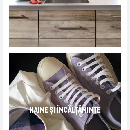
HAINE ȘI ÎNCĂLȚĂMINTE