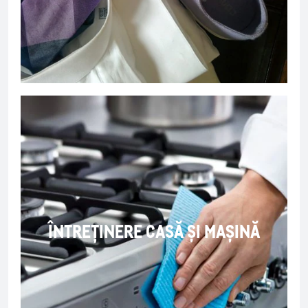
ÎNTREȚINERE CASĂ ȘI MAȘINĂ