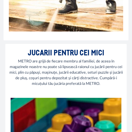
JUCARII PENTRU CEI MICI
METRO are grijă de fiecare membru al familiei, de aceea în
magazinele noastre nu poate să lipsească raionul cu jucării pentru cei
mici, plin cu păpuşi, maşinuţe, jucării educative, seturi puzzle şi jucării
de pluş, coşuri pentru depozitat şi cărţi distractive. Cumpără-i
micuțului tău jucăria preferată la METRO.