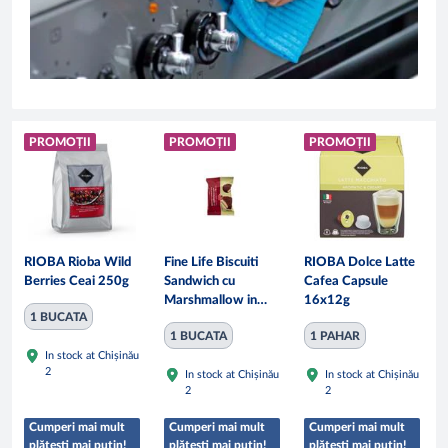
PROMOȚII
PROMOȚII
PROMOȚII
RIOBA Rioba Wild
Fine Life Biscuiti
RIOBA Dolce Latte
Berries Ceai 250g
Sandwich cu
Cafea Capsule
Marshmallow in
16x12g
1 BUCATA
glazura de Cacao
1 BUCATA
1 PAHAR
20g
In stock at Chișinău
2
In stock at Chișinău
In stock at Chișinău
2
2
Cumperi mai mult
Cumperi mai mult
Cumperi mai mult
plătești mai puțin!
plătești mai puțin!
plătești mai puțin!