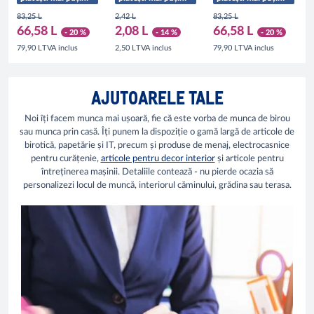
83,25 L
2,42 L
83,25 L
66,58 L
2,08 L
66,58 L
- 20 %
- 14 %
- 20 %
TVA inclus
TVA inclus
TVA inclus
79,90 L
2,50 L
79,90 L
AJUTOARELE TALE
Noi îți facem munca mai ușoară, fie că este vorba de munca de birou
sau munca prin casă. Îți punem la dispoziție o gamă largă de articole de
birotică, papetărie și IT, precum și produse de menaj, electrocasnice
pentru curățenie,
articole pentru decor interior
și articole pentru
întreținerea mașinii. Detaliile contează - nu pierde ocazia să
personalizezi locul de muncă, interiorul căminului, grădina sau terasa.