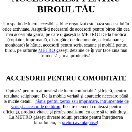
BIROUL TĂU
Un spațiu de lucru accesibil și bine organizat este baza succesului în
orice activitate. Asigură-ți necesarul de accesorii pentru birou din cea
mai accesibilă gamă, pe care o găsești la METRO! De la birotică
(copiator, imprimantă, distrugător de documente, calculatoare şi
monitoare) la hârtie, accesorii pentru scris, scaune și mobilă pentru
birou, pe rafturile
METRO
găsești detaliile ce îți vor face ziua mai
frumoasă și mai productivă.
ACCESORII PENTRU COMODITATE
Optează pentru o atmosferă de lucru confortabilă şi lejeră, pentru
rezultate sclipitoare. De la mobila variată şi aparatele necesare până
la micile detalii -
hârtia pentru xerox sau imprimare, intrumentele de
scris şi accesoriile de birou
, fiecare element contează pentru
eficienţa, productivitatea şi profesionalismul cu care să te mândreşti.
La METRO găsești diverse soluții practice pentru întreținerea
biroului tău, la
prețuri avantajoase
!