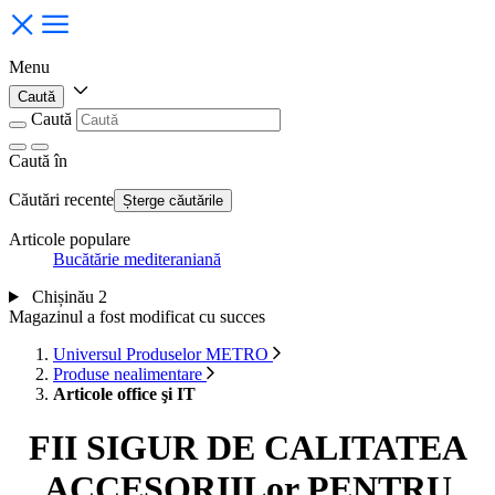
Menu
Caută
Caută
Caută
în
Căutări recente
Șterge căutările
Articole populare
Bucătărie mediteraniană
Chișinău 2
Magazinul a fost modificat cu succes
Universul Produselor METRO
Produse nealimentare
Articole office şi IT
FII SIGUR DE CALITATEA
ACCESORIILor PENTRU