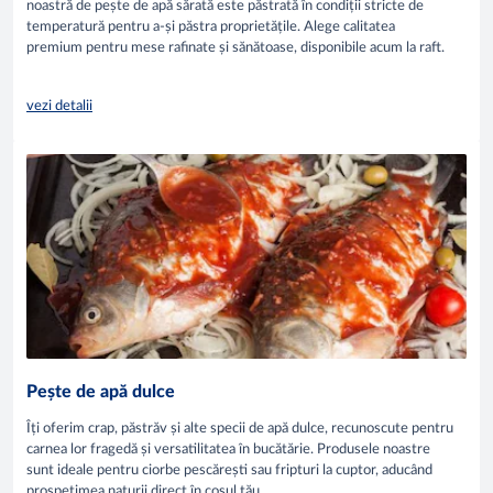
noastră de pește de apă sărată este păstrată în condiții stricte de
temperatură pentru a-și păstra proprietățile. Alege calitatea
premium pentru mese rafinate și sănătoase, disponibile acum la raft.
vezi detalii
Pește de apă dulce
Îți oferim crap, păstrăv și alte specii de apă dulce, recunoscute pentru
carnea lor fragedă și versatilitatea în bucătărie. Produsele noastre
sunt ideale pentru ciorbe pescărești sau fripturi la cuptor, aducând
prospețimea naturii direct în coșul tău.