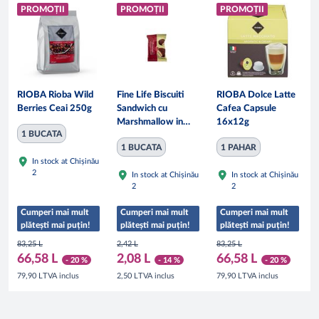
PROMOȚII
PROMOȚII
PROMOȚII
RIOBA Rioba Wild
Fine Life Biscuiti
RIOBA Dolce Latte
Berries Ceai 250g
Sandwich cu
Cafea Capsule
Marshmallow in
16x12g
1 BUCATA
glazura de Cacao
1 BUCATA
1 PAHAR
20g
In stock at Chișinău
2
In stock at Chișinău
In stock at Chișinău
2
2
Cumperi mai mult
Cumperi mai mult
Cumperi mai mult
plătești mai puțin!
plătești mai puțin!
plătești mai puțin!
83,25 L
2,42 L
83,25 L
66,58 L
2,08 L
66,58 L
- 20 %
- 14 %
- 20 %
TVA inclus
TVA inclus
TVA inclus
79,90 L
2,50 L
79,90 L