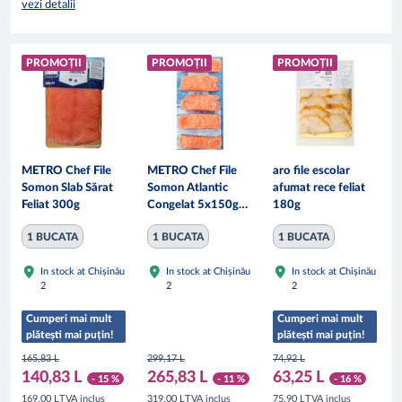
vezi detalii
PROMOȚII
PROMOȚII
PROMOȚII
METRO Chef File
METRO Chef File
aro file escolar
Somon Slab Sărat
Somon Atlantic
afumat rece feliat
Feliat 300g
Congelat 5x150g
180g
750g
1 BUCATA
1 BUCATA
1 BUCATA
In stock at Chișinău
In stock at Chișinău
In stock at Chișinău
2
2
2
Cumperi mai mult
Cumperi mai mult
plătești mai puțin!
plătești mai puțin!
165,83 L
299,17 L
74,92 L
140,83 L
265,83 L
63,25 L
- 15 %
- 11 %
- 16 %
TVA inclus
TVA inclus
TVA inclus
169,00 L
319,00 L
75,90 L