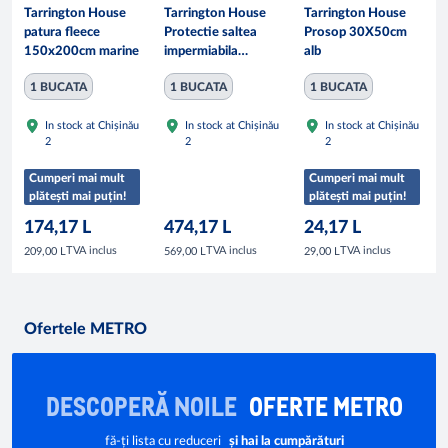
Tarrington House
Tarrington House
Tarrington House
patura fleece
Protectie saltea
Prosop 30X50cm
150x200cm marine
impermiabila
alb
160x200X30 alb
1 BUCATA
1 BUCATA
1 BUCATA
In stock at Chișinău
In stock at Chișinău
In stock at Chișinău
2
2
2
Cumperi mai mult
Cumperi mai mult
plătești mai puțin!
plătești mai puțin!
174,17 L
474,17 L
24,17 L
TVA inclus
TVA inclus
TVA inclus
209,00 L
569,00 L
29,00 L
Ofertele METRO
DESCOPERĂ NOILE
OFERTE METRO
fă-ți lista cu reduceri
și hai la cumpărături