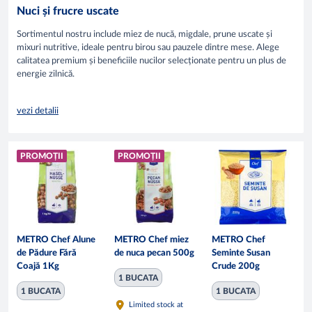
Nuci și frucre uscate
Sortimentul nostru include miez de nucă, migdale, prune uscate și
mixuri nutritive, ideale pentru birou sau pauzele dintre mese. Alege
calitatea premium și beneficiile nucilor selecționate pentru un plus de
energie zilnică.
vezi detalii
PROMOȚII
PROMOȚII
METRO Chef Alune
METRO Chef miez
METRO Chef
de Pădure Fără
de nuca pecan 500g
Seminte Susan
Coajă 1Kg
Crude 200g
1 BUCATA
1 BUCATA
1 BUCATA
Limited stock at