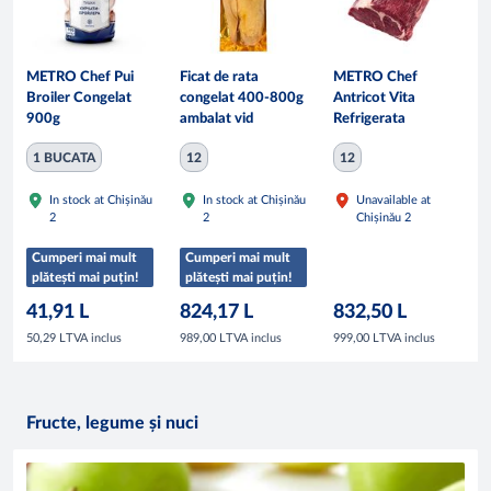
METRO Chef Pui
Ficat de rata
METRO Chef
Broiler Congelat
congelat 400-800g
Antricot Vita
900g
ambalat vid
Refrigerata
1 BUCATA
12
12
In stock at Chișinău
In stock at Chișinău
Unavailable at
2
2
Chișinău 2
Cumperi mai mult
Cumperi mai mult
plătești mai puțin!
plătești mai puțin!
41,91 L
824,17 L
832,50 L
TVA inclus
TVA inclus
TVA inclus
50,29 L
989,00 L
999,00 L
Fructe, legume și nuci