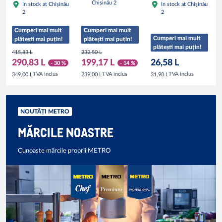
Chișinău 2
In stock at Chișinău
In stock at Chișinău
2
2
Cumperi mai mult
Cumperi mai mult
Cumperi mai mult
plătești mai puțin!
plătești mai puțin!
plătești mai puțin!
415,83 L
232,50 L
290,83 L
199,17 L
26,58 L
- 30 %
- 14 %
TVA inclus
TVA inclus
TVA inclus
349,00 L
239,00 L
31,90 L
NOUTĂȚI METRO
MĂRCILE NOASTRE
Cunoaște mărcile proprii METRO