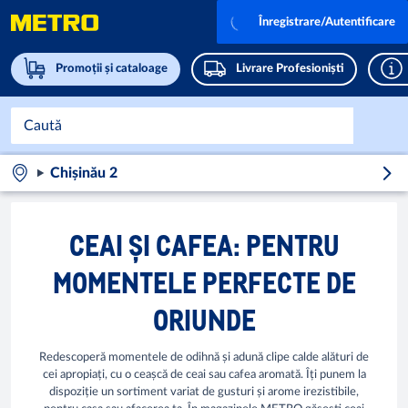
Înregistrare/Autentificare
Promoții și cataloage
Livrare Profesioniști
Chișinău 2
CEAI ȘI CAFEA: PENTRU
MOMENTELE PERFECTE DE
ORIUNDE
Redescoperă momentele de odihnă și adună clipe calde alături de
cei apropiați, cu o ceașcă de ceai sau cafea aromată. Îți punem la
dispoziție un sortiment variat de gusturi și arome irezistibile,