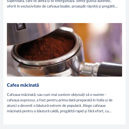
superioară, care te alintă și te energizează. Simte gustul autentic,
oferit în exclusivitate de cafeaua boabe, proaspăt râşnită şi pregătită
cu drag.
Cafea măcinată
Cafeaua măcinată, sau cum mai suntem obișnuiți să o numim -
cafeaua espresso, a fost pentru prima dată preparată în Italia și de
atunci a devenit o băutură extrem de populară. Alege cafeaua
măcinată pentru o băutură caldă, pregătită rapid şi fără efort, cu
aromă deosebită și gust intens!