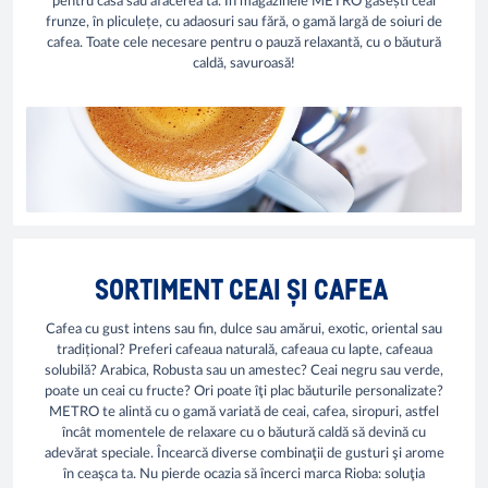
pentru casa sau afacerea ta. În magazinele METRO găsești ceai
frunze, în pliculețe, cu adaosuri sau fără, o gamă largă de soiuri de
cafea. Toate cele necesare pentru o pauză relaxantă, cu o băutură
caldă, savuroasă!
SORTIMENT CEAI ȘI CAFEA
Cafea cu gust intens sau fin, dulce sau amărui, exotic, oriental sau
tradițional? Preferi cafeaua naturală, cafeaua cu lapte, cafeaua
solubilă? Arabica, Robusta sau un amestec? Ceai negru sau verde,
poate un ceai cu fructe? Ori poate îţi plac băuturile personalizate?
METRO te alintă cu o gamă variată de ceai, cafea, siropuri, astfel
încât momentele de relaxare cu o băutură caldă să devină cu
adevărat speciale. Încearcă diverse combinaţii de gusturi şi arome
în ceaşca ta. Nu pierde ocazia să încerci marca Rioba: soluţia