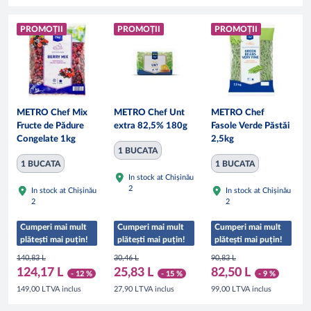
PROMOȚII
PROMOȚII
PROMOȚII
METRO Chef Mix
METRO Chef Unt
METRO Chef
Fructe de Pădure
extra 82,5% 180g
Fasole Verde Păstăi
Congelate 1kg
2,5kg
1 BUCATA
1 BUCATA
1 BUCATA
In stock at Chișinău
2
In stock at Chișinău
In stock at Chișinău
2
2
Cumperi mai mult
Cumperi mai mult
Cumperi mai mult
plătești mai puțin!
plătești mai puțin!
plătești mai puțin!
140,83 L
30,46 L
90,83 L
124,17 L
25,83 L
82,50 L
- 12 %
- 15 %
- 9 %
TVA inclus
TVA inclus
TVA inclus
149,00 L
27,90 L
99,00 L