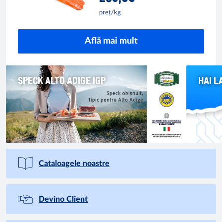
preț/kg
Află mai mult
SPECK ALTO ADIGE IGP
HAI L
Cataloagele noastre
Devino Client