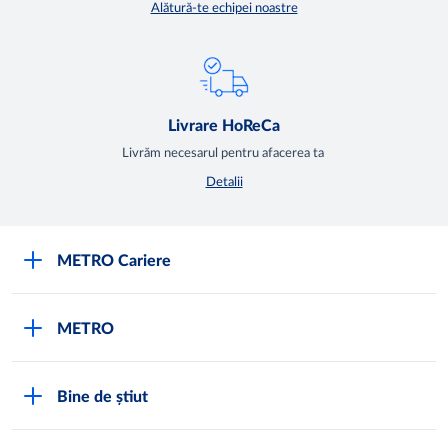
Alătură-te echipei noastre
Livrare HoReCa
Livrăm necesarul pentru afacerea ta
Detalii
METRO Cariere
Cariere
METRO
Fundamentele METRO
Despre METRO
M înseamnă METRO
Bine de știut
METRO International
Testimoniale
Întrebări frecvente