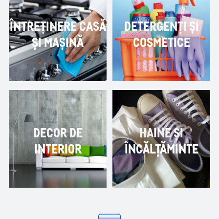
ÎNTREȚINERE CASĂ
DETERGENȚI ȘI
ȘI MAȘINĂ
COSMETICE
DECOR DE
HAINE ȘI
INTERIOR
ÎNCĂLȚĂMINTE