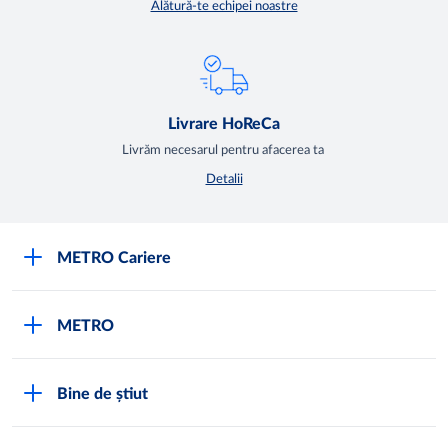
Alătură-te echipei noastre
Livrare HoReCa
Livrăm necesarul pentru afacerea ta
Detalii
METRO Cariere
Cariere
METRO
Fundamentele METRO
Despre METRO
M înseamnă METRO
Bine de știut
METRO International
Testimoniale
Întrebări frecvente