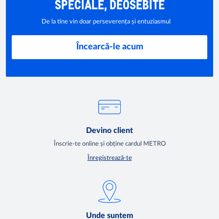
SPECIALE, DEOSEBITE
De la tine vin doar perseverența și entuziasmul
Încearcă-le acum
Devino client
Înscrie-te online și obține cardul METRO
Înregistrează-te
Unde suntem