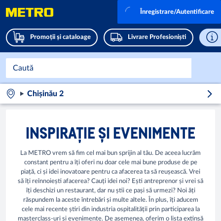
Înregistrare/Autentificare
Promoții și cataloage
Livrare Profesioniști
Chișinău 2
INSPIRAȚIE ȘI EVENIMENTE
La METRO vrem să fim cel mai bun sprijin al tău. De aceea lucrăm
constant pentru a îți oferi nu doar cele mai bune produse de pe
piață, ci și idei inovatoare pentru ca afacerea ta să reușească. Vrei
să îți reînnoiești afacerea? Cauți idei noi? Ești antreprenor și vrei să
îți deschizi un restaurant, dar nu știi ce pași să urmezi? Noi ăți
răspundem la aceste întrebări și multe altele. În plus, îți aducem
cele mai recente știri din industria ospitalității prin participarea la
masterclass-uri și evenimente. De asemenea, oferim o lista extinsă