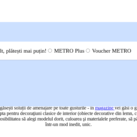
, plătești mai puțin!
METRO Plus
Voucher METRO
or de interior
SAU CLASIC - E ALE
ăsești soluții de amenajare pe toate gusturile - în
magazine
vei găsi o g
opta pentru decoraţiuni clasice de interior (obiecte decorative din lemn, c
osibilitatea să alegi modelul dorit, culoarea şi materialele preferate, să
într-un mod inedit, unic.