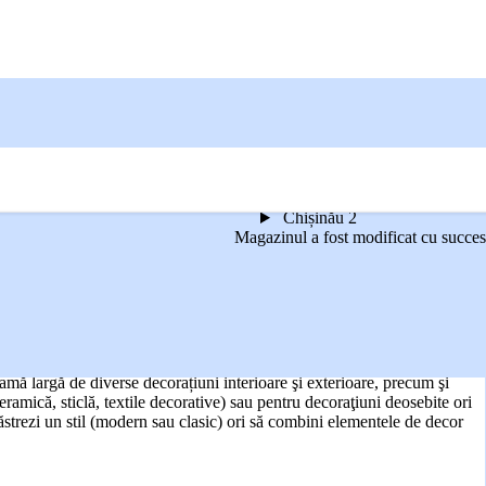
Chișinău 2
Magazinul a fost modificat cu succes
GEREA TA
amă largă de diverse decorațiuni interioare şi exterioare, precum şi
eramică, sticlă, textile decorative) sau pentru decoraţiuni deosebite ori
 păstrezi un stil (modern sau clasic) ori să combini elementele de decor