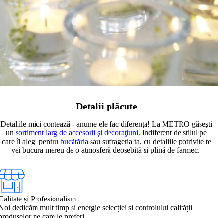
Detalii plăcute
Detaliile mici contează - anume ele fac diferența! La METRO găseşti
un
sortiment larg de accesorii şi decoraţiuni.
Indiferent de stilul pe
care îl alegi pentru
bucătăria
sau sufrageria ta, cu detaliile potrivite te
vei bucura mereu de o atmosferă deosebită și plină de farmec.
Calitate și Profesionalism
Noi dedicăm mult timp și energie selecției și controlului calității
produselor pe care le preferi.