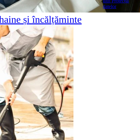
ului
Protecția
datelor
haine și încălțăminte