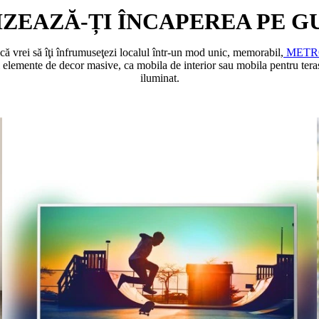
ZEAZĂ-ȚI ÎNCAPEREA PE G
e că vrei să îţi înfrumuseţezi localul într-un mod unic, memorabil,
METR
i elemente de decor masive, ca mobila de interior sau mobila pentru teras
iluminat.