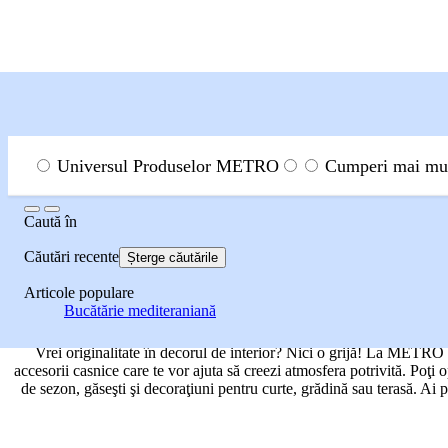
Menu
Caută
Universul Produselor METRO
Cumperi mai mult
Caută
Caută
în
Universul Produselor METRO
Produse nealimentare
Dec
Căutări recente
Șterge căutările
MODERN 
Articole populare
Bucătărie mediteraniană
Vrei originalitate în decorul de interior? Nici o grijă! La METRO g
accesorii casnice care te vor ajuta să creezi atmosfera potrivită. Poţi 
de sezon, găseşti şi decoraţiuni pentru curte, grădină sau terasă. Ai p