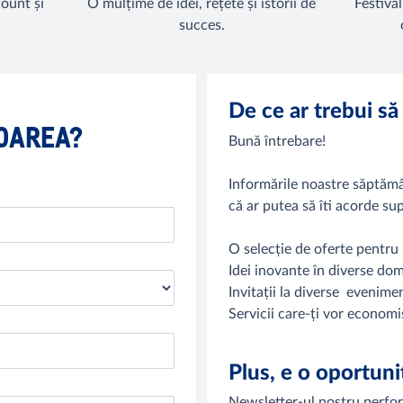
ount și
O mulțime de idei, rețete și istorii de
Festival
succes.
De ce ar trebui să
SOAREA?
Bună întrebare!
Informările noastre săptăm
că ar putea să îti acorde su
O selecție de oferte pentru 
Idei inovante în diverse dom
Invitații la diverse evenime
Servicii care-ți vor economis
Plus, e o oportuni
Newsletter-ul nostru perform