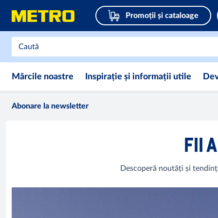
Promoții și cataloage
Mărcile noastre
Inspirație și informații utile
Dev
Abonare la newsletter
FII 
Descoperă noutăți și tendinț