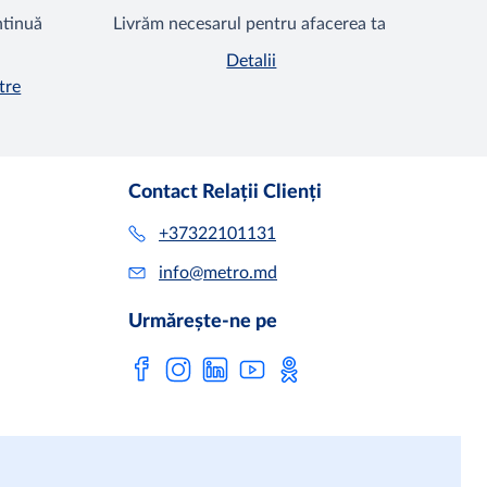
ntinuă
Livrăm necesarul pentru afacerea ta
Detalii
tre
Contact Relații Clienți
+37322101131
info@metro.md
Urmărește-ne pe