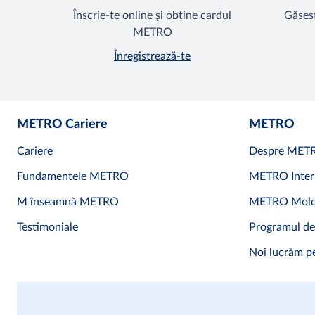
Înscrie-te online și obține cardul
Găseșt
METRO
Înregistrează-te
METRO Cariere
METRO
Cariere
Despre MET
Fundamentele METRO
METRO Inter
M înseamnă METRO
METRO Mold
Testimoniale
Programul de
Noi lucrăm pe