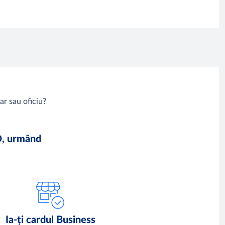
r sau oficiu?
O, urmând
Ia-ți cardul Business