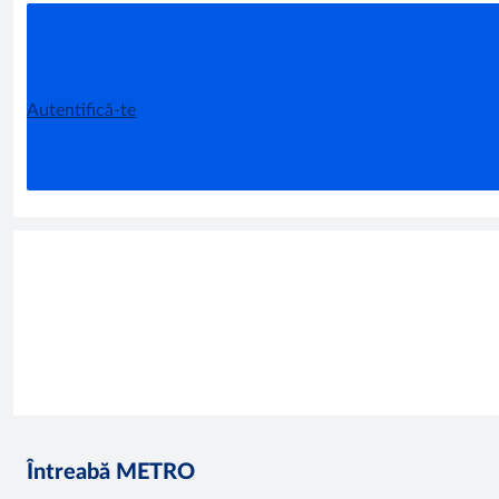
Autentifică-te
Întreabă METRO