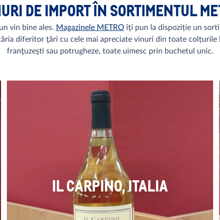
URI DE IMPORT ÎN SORTIMENTUL M
n vin bine ales.
Magazinele METRO
îţi pun la dispoziție un sor
ia diferitor ţări cu cele mai apreciate vinuri din toate colțurile l
franţuzeşti sau potrugheze, toate uimesc prin buchetul unic.
IL CARPINO, ITALIA