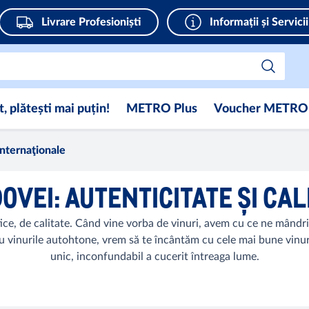
Livrare Profesioniști
Informații și Servicii
 plătești mai puțin!
METRO Plus
Voucher METRO
 internaţionale
OVEI: AUTENTICITATE ȘI CAL
ice, de calitate. Când vine vorba de vinuri, avem cu ce ne mândri
vinurile autohtone, vrem să te încântăm cu cele mai bune vinuri m
unic, inconfundabil a cucerit întreaga lume.