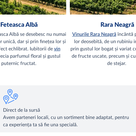
Feteasca Albă
Rara Neagră
easca Albă se desebesc nu numai
Vinurile Rara Neagră
încântă p
 unică, dar și prin finețea lor și
lor deosebită, de un rubiniu i
ect echlibrat. Iubitorii de
vin
prin gustul lor bogat și variat 
ecia parfumul floral și gustul
de fructe uscate, precum și cu
puternic fructat.
de stejar.
Direct de la sursă
Avem parteneri locali, cu un sortiment bine adaptat, pentru
ca experiența ta să fie una specială.