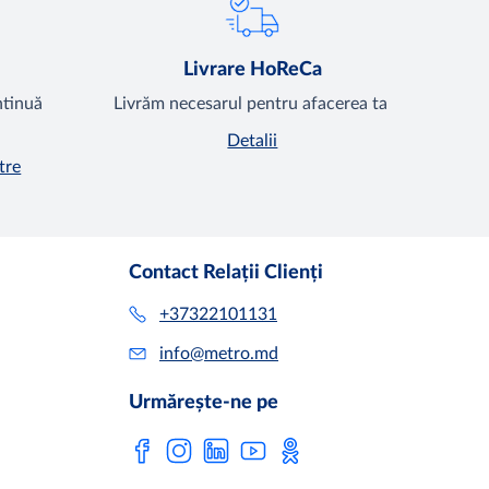
Livrare HoReCa
ntinuă
Livrăm necesarul pentru afacerea ta
Detalii
tre
Contact Relații Clienți
+37322101131
info@metro.md
Urmărește-ne pe