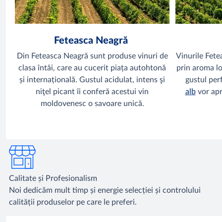
Feteasca Neagră
Din Feteasca Neagră sunt produse vinuri
de
Vinurile Fet
clasa întâi, care au cucerit piața autohtonă
prin aroma lor
și internațională. Gustul acidulat, intens şi
gustul perf
niţel picant îi conferă acestui vin
alb
vor apr
moldovenesc o savoare unică.
Calitate și Profesionalism
Noi dedicăm mult timp și energie selecției și controlului
calității produselor pe care le preferi.