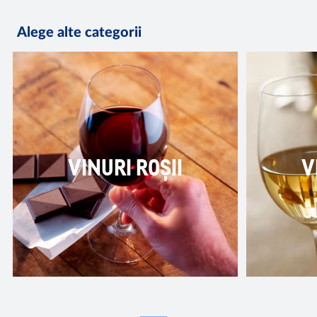
Alege alte categorii
VINURI ROȘII
V