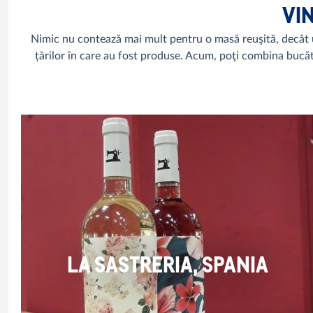
VIN
Nimic nu contează mai mult pentru o masă reuşită, decât u
țărilor în care au fost produse. Acum, poţi combina bucătăr
LA SASTRERIA, SPANIA