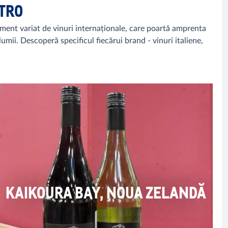
ETRO
timent variat de vinuri internaționale, care poartă amprenta
umii. Descoperă specificul fiecărui brand - vinuri italiene,
KAIKOURA BAY, NOUA ZELANDĂ