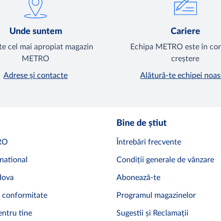
Unde suntem
Cariere
e cel mai apropiat magazin
Echipa METRO este în co
METRO
creștere
Adrese și contacte
Alătură-te echipei noas
Bine de știut
RO
Întrebări frecvente
national
Condiții generale de vânzare
ova
Abonează-te
 conformitate
Programul magazinelor
ntru tine
Sugestii și Reclamații