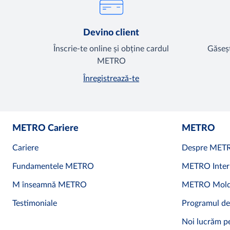
Devino client
Înscrie-te online și obține cardul
Găseșt
METRO
Înregistrează-te
METRO Cariere
METRO
Cariere
Despre MET
Fundamentele METRO
METRO Inter
M înseamnă METRO
METRO Mold
Testimoniale
Programul de
Noi lucrăm pe