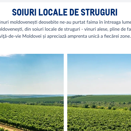
SOIURI LOCALE DE STRUGURI
uri moldovenești deosebite ne-au purtat faima în întreaga lume. 
doveneşti, din soiuri locale de struguri - vinuri alese, pline de f
viţă-de-vie Moldovei și apreciază amprenta unică a fiecărei zone