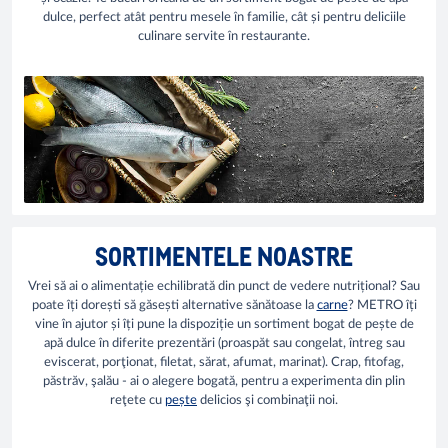
dulce, perfect atât pentru mesele în familie, cât și pentru deliciile
culinare servite în restaurante.
SORTIMENTELE NOASTRE
Vrei să ai o alimentație echilibrată din punct de vedere nutrițional? Sau
poate îți dorești să găsești alternative sănătoase la
carne
? METRO îți
vine în ajutor și îți pune la dispoziție un sortiment bogat de pește de
apă dulce în diferite prezentări (proaspăt sau congelat, întreg sau
eviscerat, porţionat, filetat, sărat, afumat, marinat). Crap, fitofag,
păstrăv, şalău - ai o alegere bogată, pentru a experimenta din plin
reţete cu
pește
delicios şi combinaţii noi.