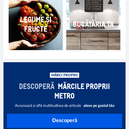
LEGUME ȘI
BUCĂTĂRIA TA
FRUCTE
MĂRCI PROPRII
DESCOPERĂ
MĂRCILE PROPRII
METRO
Accesează și află multitudinea de articole
alese pe gustul tău
Descoperă