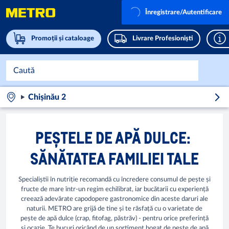
Înregistrare/Autentificare
Promoții și cataloage
Livrare Profesioniști
Chișinău 2
PEȘTELE DE APĂ DULCE:
SĂNĂTATEA FAMILIEI TALE
Specialiștii în nutriție recomandă cu încredere consumul de pește și
fructe de mare într-un regim echilibrat, iar bucătarii cu experiență
creează adevărate capodopere gastronomice din aceste daruri ale
naturii. METRO are grijă de tine și te răsfață cu o varietate de
pește de apă dulce (crap, fitofag, păstrăv) - pentru orice preferință
și ocazie. Te bucuri oricând de un sortiment bogat de peste de apă