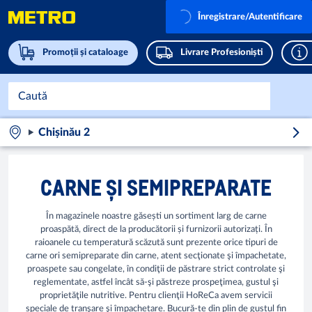
Înregistrare/Autentificare
Promoții și cataloage
Livrare Profesioniști
Chișinău 2
CARNE ȘI SEMIPREPARATE
În magazinele noastre găsești un sortiment larg de carne
proaspătă, direct de la producătorii și furnizorii autorizați. În
raioanele cu temperatură scăzută sunt prezente orice tipuri de
carne ori semipreparate din carne, atent secţionate şi împachetate,
proaspete sau congelate, în condiţii de păstrare strict controlate şi
reglementate, astfel încât să-şi păstreze prospeţimea, gustul şi
proprietăţile nutritive. Pentru clienţii HoReCa avem servicii
speciale de tranşare şi împachetare. Bucură-te din plin de gustul fin