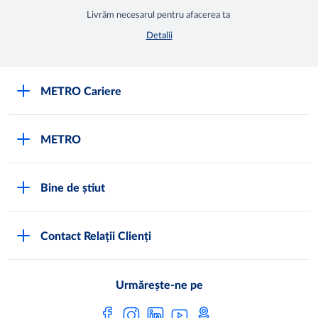
Livrăm necesarul pentru afacerea ta
Detalii
METRO Cariere
Cariere
METRO
Fundamentele METRO
Despre METRO
M înseamnă METRO
Bine de știut
METRO International
Testimoniale
Întrebări frecvente
METRO Moldova
Contact Relații Clienți
Condiții generale de vânzare
Programul de conformitate
Abonează-te
Noi lucrăm pentru tine
Urmărește-ne pe
Programul magazinelor