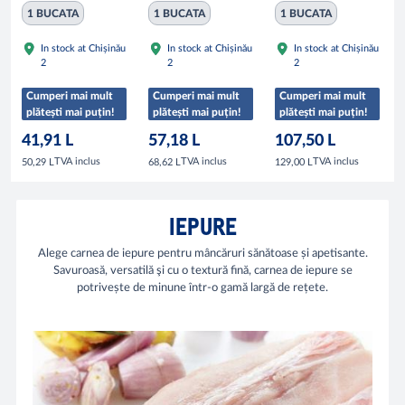
1 BUCATA
1 BUCATA
1 BUCATA
In stock at Chișinău
In stock at Chișinău
In stock at Chișinău
2
2
2
Cumperi mai mult
Cumperi mai mult
Cumperi mai mult
plătești mai puțin!
plătești mai puțin!
plătești mai puțin!
41,91 L
57,18 L
107,50 L
TVA inclus
TVA inclus
TVA inclus
50,29 L
68,62 L
129,00 L
IEPURE
Alege carnea de iepure pentru mâncăruri sănătoase și apetisante.
Savuroasă, versatilă şi cu o textură fină, carnea de iepure se
potrivește de minune într-o gamă largă de rețete.