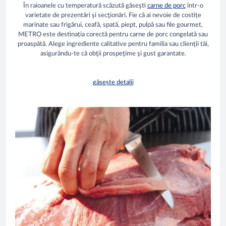
În raioanele cu temperatură scăzută găseşti
carne de porc
într-o
varietate de prezentări şi secţionări. Fie că ai nevoie de costițe
marinate sau frigărui, ceafă, spată, piept, pulpă sau file gourmet,
METRO este destinația corectă pentru carne de porc congelată sau
proaspătă. Alege ingrediente calitative pentru familia sau clienţii tăi,
asigurându-te că obţii prospeţime şi gust garantate.
găsește detalii