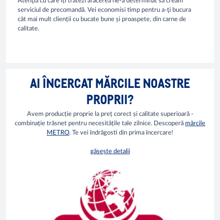
Atenţia cu care îți tratezi afacerea ne-a determinat să creăm
serviciul de precomandă. Vei economisi timp pentru a-ţi bucura
cât mai mult clienții cu bucate bune și proaspete, din carne de
calitate.
AI ÎNCERCAT MĂRCILE NOASTRE
PROPRII?
Avem producție proprie la preț corect și calitate superioară -
combinație trăsnet pentru necesitățile tale zilnice. Descoperă
mărcile
METRO
. Te vei îndrăgosti din prima încercare!
găsește detalii