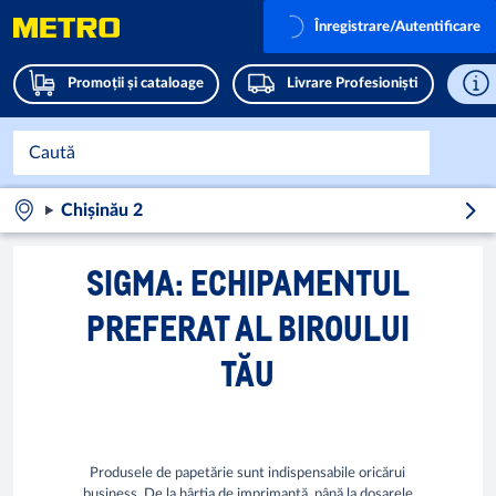
Înregistrare/Autentificare
Promoții și cataloage
Livrare Profesioniști
Chișinău 2
SIGMA: ECHIPAMENTUL
PREFERAT AL BIROULUI
TĂU
Produsele de papetărie sunt indispensabile oricărui
business. De la hârtia de imprimantă, până la dosarele