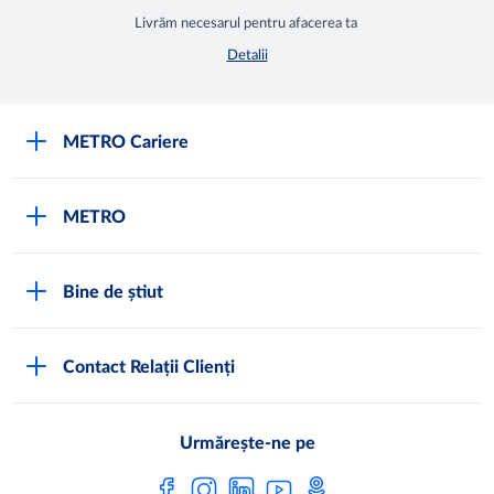
Livrăm necesarul pentru afacerea ta
Detalii
METRO Cariere
Cariere
METRO
Fundamentele METRO
Despre METRO
M înseamnă METRO
Bine de știut
METRO International
Testimoniale
Întrebări frecvente
METRO Moldova
Contact Relații Clienți
Condiții generale de vânzare
Programul de conformitate
Abonează-te
Noi lucrăm pentru tine
Urmărește-ne pe
Programul magazinelor