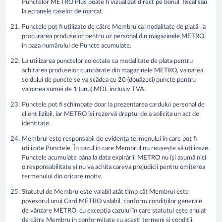
Punctelor METRO Plus poate fi vizualizat direct pe bonul fiscal sau
la ecranele caselor de marcat.
Punctele pot fi utilizate de către Membru ca modalitate de plată, la
procurarea produselor pentru uz personal din magazinele METRO,
în baza numărului de Puncte acumulate.
La utilizarea punctelor colectate ca modalitate de plata pentru
achitarea produselor cumpărate din magazinele METRO, valoarea
soldului de puncte se va scădea cu 20 (douăzeci) puncte pentru
valoarea sumei de 1 (unu) MDL inclusiv TVA.
Punctele pot fi schimbate doar la prezentarea cardului personal de
client lizibil, iar METRO își rezervă dreptul de a solicita un act de
identitate.
Membrul este responsabil de evidenţa termenului în care pot fi
utilizate Punctele. În cazul în care Membrul nu reușește să utilizeze
Punctele acumulate pâna la data expirării, METRO nu își asumă nici
o responsabilitate și nu va achita careva prejudicii pentru omiterea
termenului din oricare motiv.
Statutul de Membru este valabil atât timp cât Membrul este
posesorul unui Card METRO valabil, conform condiţiilor generale
de vânzare METRO, cu excepţia cazului în care statutul este anulat
de către Membru în conformitate cu acești termeni și condiţii.