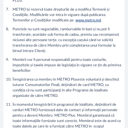
PLUS.
METRO își rezervă toate drepturile de a modifica Termenii și
Condiţiile. Modificările vor intra în vigoare după publicarea
Termenilor și Condiţiilor modificate pe
www.metro.md
.
Punctele nu sunt negociabile, rambursabile în bani și nu pot fi
transferate, acordate sub forma de cadou, premiu sau recompensă
niciunei alte persoane terţe, cu excepţia cazului când se solicită
transferarea de către Membru prin completarea unui formular la
biroul Intrare Clienţi.
Membrii vor fi personal responsabili pentru toate costurile,
impozitele și taxele impuse de legislaţia în vigoare ce ţin de primirea
beneficiilor.
Înregistrarea ca membru în METRO Pluseste voluntară și deschisă
tuturor Consumatorilor Finali, deţinători de card METRO, cu
condiţia că nu sunt participanţi în alte Programe de loialitate
organizate de către METRO.
În momentul înregistrării în programul de loialitate, deţinătorii de
carduri METRO furnizează date de contact și informaţii personale
pentru a deveni Membru METRO Plus. Membrul garantează că
toate informaţiile furnizate sunt corecte. Membrul este de acord ca
toate datele pe care le-a furnizat către METRO în scopul