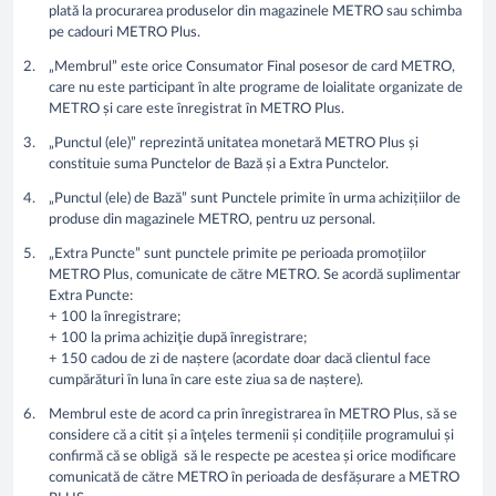
plată la procurarea produselor din magazinele METRO sau schimba
pe cadouri METRO Plus.
„Membrul” este orice Consumator Final posesor de card METRO,
care nu este participant în alte programe de loialitate organizate de
METRO și care este înregistrat în METRO Plus.
„Punctul (ele)” reprezintă unitatea monetară METRO Plus și
constituie suma Punctelor de Bază și a Extra Punctelor.
„Punctul (ele) de Bază” sunt Punctele primite în urma achizițiilor de
produse din magazinele METRO, pentru uz personal.
„Extra Puncte” sunt punctele primite pe perioada promoțiilor
METRO Plus, comunicate de către METRO. Se acordă suplimentar
Extra Puncte:
+ 100 la înregistrare;
+ 100 la prima achiziţie după înregistrare;
+ 150 cadou de zi de naștere (acordate doar dacă clientul face
cumpărături în luna în care este ziua sa de naștere).
Membrul este de acord ca prin înregistrarea în METRO Plus, să se
considere că a citit și a înţeles termenii și condițiile programului și
confirmă că se obligă să le respecte pe acestea și orice modificare
comunicată de către METRO în perioada de desfășurare a METRO