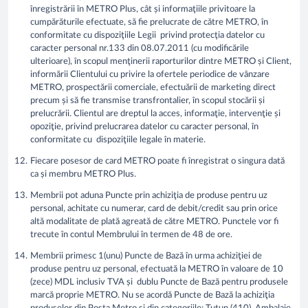
înregistrării în METRO Plus, cât și informaţiile privitoare la
cumpărăturile efectuate, să fie prelucrate de către METRO, în
conformitate cu dispoziţiile Legii privind protecţia datelor cu
caracter personal nr.133 din 08.07.2011 (cu modificările
ulterioare), în scopul menţinerii raporturilor dintre METRO și Client,
informării Clientului cu privire la ofertele periodice de vânzare
METRO, prospectării comerciale, efectuării de marketing direct
precum și să fie transmise transfrontalier, în scopul stocării și
prelucrării. Clientul are dreptul la acces, informaţie, intervenţie și
opoziţie, privind prelucrarea datelor cu caracter personal, în
conformitate cu dispoziţiile legale în materie.
Fiecare posesor de card METRO poate fi înregistrat o singura dată
ca și membru METRO Plus.
Membrii pot aduna Puncte prin achiziţia de produse pentru uz
personal, achitate cu numerar, card de debit/credit sau prin orice
altă modalitate de plată agreată de către METRO. Punctele vor fi
trecute în contul Membrului în termen de 48 de ore.
Membrii primesc 1(unu) Puncte de Bază în urma achiziţiei de
produse pentru uz personal, efectuată la METRO în valoare de 10
(zece) MDL inclusiv TVA și dublu Puncte de Bază pentru produsele
marcă proprie METRO. Nu se acordă Puncte de Bază la achiziţia