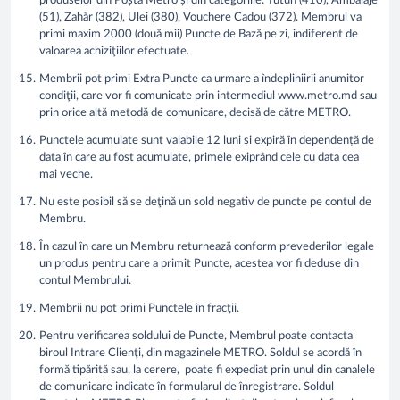
produselor din Poșta Metro și din categoriile: Tutun (410), Ambalaje
(51), Zahăr (382), Ulei (380), Vouchere Cadou (372). Membrul va
primi maxim 2000 (două mii) Puncte de Bază pe zi, indiferent de
valoarea achiziţiilor efectuate.
Membrii pot primi Extra Puncte ca urmare a îndepliniirii anumitor
condiţii, care vor fi comunicate prin intermediul www.metro.md sau
prin orice altă metodă de comunicare, decisă de către METRO.
Punctele acumulate sunt valabile 12 luni și expiră în dependență de
data în care au fost acumulate, primele exiprând cele cu data cea
mai veche.
Nu este posibil să se deţină un sold negativ de puncte pe contul de
Membru.
În cazul în care un Membru returnează conform prevederilor legale
un produs pentru care a primit Puncte, acestea vor fi deduse din
contul Membrului.
Membrii nu pot primi Punctele în fracţii.
Pentru verificarea soldului de Puncte, Membrul poate contacta
biroul Intrare Clienţi, din magazinele METRO. Soldul se acordă în
formă tipărită sau, la cerere, poate fi expediat prin unul din canalele
de comunicare indicate în formularul de înregistrare. Soldul