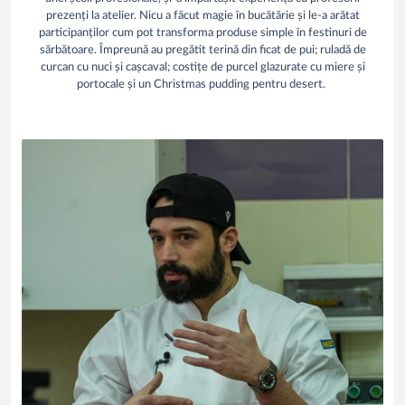
prezenți la atelier. Nicu a făcut magie în bucătărie și le-a arătat
participanților cum pot transforma produse simple în festinuri de
sărbătoare. Împreună au pregătit terină din ficat de pui; ruladă de
curcan cu nuci și cașcaval; costițe de purcel glazurate cu miere și
portocale și un Christmas pudding pentru desert.