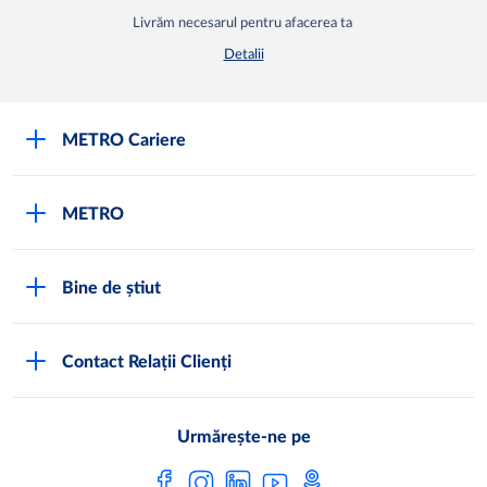
Livrăm necesarul pentru afacerea ta
Detalii
METRO Cariere
Cariere
METRO
Fundamentele METRO
Despre METRO
M înseamnă METRO
Bine de știut
METRO International
Testimoniale
Întrebări frecvente
METRO Moldova
Contact Relații Clienți
Condiții generale de vânzare
Programul de conformitate
Abonează-te
Noi lucrăm pentru tine
Urmărește-ne pe
Programul magazinelor