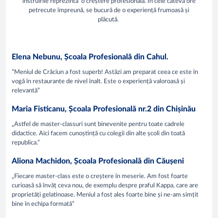
instruirile reprezintă o creștere profesională. În cele câteva ore
petrecute împreună, se bucură de o experiență frumoasă și
plăcută.
Elena Nebunu, Școala Profesională din Cahul.
”Meniul de Crăciun a fost superb! Astăzi am preparat ceea ce este în
vogă în restaurante de nivel înalt. Este o experiență valoroasă și
relevantă”
Maria Fisticanu, Școala Profesională nr.2 din Chișinău
„Astfel de master-classuri sunt binevenite pentru toate cadrele
didactice. Aici facem cunoștință cu colegii din alte școli din toată
republica.”
Aliona Machidon, Școala Profesională din Căușeni
„Fiecare master-class este o creștere în meserie. Am fost foarte
curioasă să învăț ceva nou, de exemplu despre praful Kappa, care are
proprietăți gelatinoase. Meniul a fost ales foarte bine și ne-am simțit
bine în echipa formată”