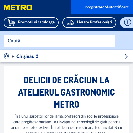
Înregistrare/Autentificare
Promoții și cataloage
Livrare Profesioniști
Chișinău 2
DELICII DE CRĂCIUN LA
ATELIERUL GASTRONOMIC
METRO
În ajunul sărbătorilor de iarnă, profesori din școlile profesionale
care pregătesc bucătari, au învățat noi tehnologii de gătit pentru
anumite rețete festive. În rol de maestru culinar a fost invitat Nicu