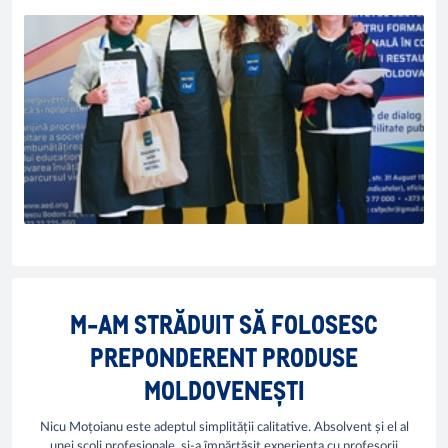
M-AM STRĂDUIT SĂ FOLOSESC
PREPONDERENT PRODUSE
MOLDOVENEȘTI
Nicu Moțoianu este adeptul simplității calitative. Absolvent și el al
unei școli profesionale, și-a împărtășit experiența cu profesorii