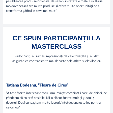
pe utilizarea produ-selor locale, de sezon, în rețetele mele. Bucătăria
moldovenească are multe produse și oferă multe oportunități de a
transforma gătitul în ceva mai mult."
CE SPUN PARTICIPANȚII LA
MASTERCLASS
Participanții au rămas impresionați de cele învățate și au dat
asigurări că vor transmite mai departe cele aflate și elevilor lor.
Tatiana Bodeanu, ”Floare de Cireș”
”A fost foarte interesant totul. Am învățat combinații care, de obicei, ne
gândeam că nu ar fi posibile. Mi-a plăcut foarte mult și gustul, și
decorul. Deși cunoaștem multe lucruri, întotdeauna este loc pentru
ceva nou.”