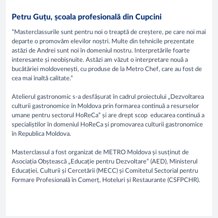
Petru Guțu, școala profesională din Cupcini
”Masterclassurile sunt pentru noi o treaptă de creștere, pe care noi mai
departe o promovăm elevilor noștri. Multe din tehnicile prezentate
astăzi de Andrei sunt noi în domeniul nostru. Interpretările foarte
interesante și neobișnuite. Astăzi am văzut o interpretare nouă a
bucătăriei moldovenești, cu produse de la Metro Chef, care au fost de
cea mai înaltă calitate.”
Atelierul gastronomic s-a desfășurat în cadrul proiectului „Dezvoltarea
culturii gastronomice în Moldova prin formarea continuă a resurselor
umane pentru sectorul HoReCa” și are drept scop educarea continuă a
specialiștilor în domeniul HoReCa și promovarea culturii gastronomice
în Republica Moldova.
Masterclassul a fost organizat de METRO Moldova și susținut de
Asociația Obștească „Educație pentru Dezvoltare” (AED), Ministerul
Educației, Culturii și Cercetării (MECC) și Comitetul Sectorial pentru
Formare Profesională în Comerț, Hoteluri și Restaurante (CSFPCHR).