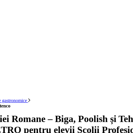
te gastronomice
stenco
ei Romane – Biga, Poolish și Teh
TRO pentru elevii Școlii Profesi