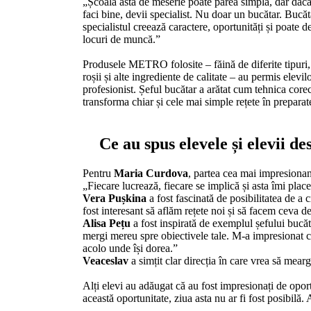
„Școala asta de meserie poate părea simplă, dar dacă t
faci bine, devii specialist. Nu doar un bucătar. Bucă
specialistul creează caractere, oportunități și poate d
locuri de muncă.”
Produsele METRO folosite – făină de diferite tipuri,
roșii și alte ingrediente de calitate – au permis elevi
profesionist. Șeful bucătar a arătat cum tehnica corec
transforma chiar și cele mai simple rețete în preparat
Ce au spus elevele și elevii d
Pentru
Maria Curdova
, partea cea mai impresionan
„Fiecare lucrează, fiecare se implică și asta îmi place
Vera Pușkina
a fost fascinată de posibilitatea de a 
fost interesant să aflăm rețete noi și să facem ceva de
Alisa Pețu
a fost inspirată de exemplul șefului bucăta
mergi mereu spre obiectivele tale. M-a impresionat că
acolo unde își dorea.”
Veaceslav
a simțit clar direcția în care vrea să mea
Alți elevi au adăugat că au fost impresionați de opo
această oportunitate, ziua asta nu ar fi fost posibilă.