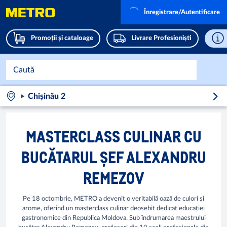
Înregistrare/Autentificare
Promoții și cataloage
Livrare Profesioniști
Chișinău 2
MASTERCLASS CULINAR CU
BUCĂTARUL ȘEF ALEXANDRU
REMEZOV
Pe 18 octombrie, METRO a devenit o veritabilă oază de culori și
arome, oferind un masterclass culinar deosebit dedicat educației
gastronomice din Republica Moldova. Sub îndrumarea maestrului