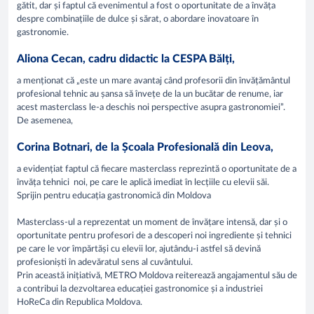
gătit, dar și faptul că evenimentul a fost o oportunitate de a învăța
despre combinațiile de dulce și sărat, o abordare inovatoare în
gastronomie.
Aliona Cecan, cadru didactic la CESPA Bălți,
a menționat că „este un mare avantaj când profesorii din învățământul
profesional tehnic au șansa să învețe de la un bucătar de renume, iar
acest masterclass le-a deschis noi perspective asupra gastronomiei”.
De asemenea,
Corina Botnari, de la Școala Profesională din Leova,
a evidențiat faptul că fiecare masterclass reprezintă o oportunitate de a
învăța tehnici noi, pe care le aplică imediat în lecțiile cu elevii săi.
Sprijin pentru educația gastronomică din Moldova
Masterclass-ul a reprezentat un moment de învățare intensă, dar și o
oportunitate pentru profesori de a descoperi noi ingrediente și tehnici
pe care le vor împărtăși cu elevii lor, ajutându-i astfel să devină
profesioniști în adevăratul sens al cuvântului.
Prin această inițiativă, METRO Moldova reiterează angajamentul său de
a contribui la dezvoltarea educației gastronomice și a industriei
HoReCa din Republica Moldova.