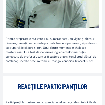
Printre preparatele realizate s-au numărat pateu cu vișine și chipsuri
din orez, creveți cu cremă de porumb, bacon și parmezan, și paste orzo
cu ciuperci de pădure și ton. Unul dintre momentele cheie ale
masterclass-ului a fost descoperirea ingredientelor mai puțin
cunoscute de profesori, cum ar fi pastele orzo și tonul crud, alături de
combinații inedite precum tonul cu mango, conopidă, broccoli și sos.
REACȚIILE PARTICIPANȚILOR
Participanții la masterclass au apreciat nu doar rețetele și tehnicile de