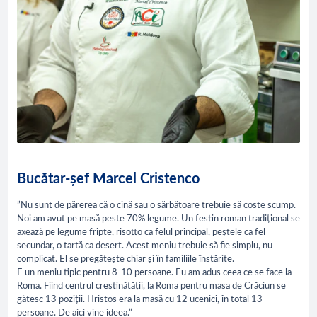
Bucătar-șef Marcel Cristenco
”Nu sunt de părerea că o cină sau o sărbătoare trebuie să coste scump.
Noi am avut pe masă peste 70% legume. Un festin roman tradițional se
axează pe legume fripte, risotto ca felul principal, peștele ca fel
secundar, o tartă ca desert. Acest meniu trebuie să fie simplu, nu
complicat. El se pregătește chiar și în familiile înstărite.
E un meniu tipic pentru 8-10 persoane. Eu am adus ceea ce se face la
Roma. Fiind centrul creștinătății, la Roma pentru masa de Crăciun se
gătesc 13 poziții. Hristos era la masă cu 12 ucenici, în total 13
persoane. De aici vine ideea.”