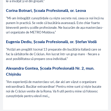
le-a învățat și el din greșeli.”
Corina Botnari, Școala Profesională, or. Leova
”Mi-am îmbogățit cunoștințele cu niște secrete noi, ceea ce noi încă nu
punem în practică. Se vede că bucătăria avansează. Este chiar foarte
binevenit pentru școlile profesionale. Ne bucurăm de așa masterclass-
uri organizate de METRO Moldova.”
Eugenia Dediu, Școala Profesională, or. Ștefan Vodă
”Astăzi am pregătit tocmai 13 preparate din bucătăria italiană care se
fac la sărbătorile de Crăciun. Am lucrat într-un grup mare - fiecare a
avut posibilitatea să prepare ceva individual.”
Alexandra Gontea, Școala Profesională Nr. 2, mun.
Chișinău
”Am experiență de masterclass-uri, dar aici am văzut o organizare
extraordinară. Bucătar extraordinar! Pentru mine sunt și niște bucate
noi de Crăciun venite de la Roma. Va fi util pentru mine să folosesc
cunoștințele pentru elevii mei.„