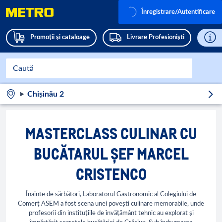
Înregistrare/Autentificare
Promoții și cataloage
Livrare Profesioniști
Chișinău 2
MASTERCLASS CULINAR CU
BUCĂTARUL ȘEF MARCEL
CRISTENCO
Înainte de sărbători, Laboratorul Gastronomic al Colegiului de
Comerț ASEM a fost scena unei povești culinare memorabile, unde
profesorii din instituțiile de învățământ tehnic au explorat și