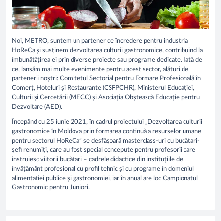
Noi, METRO, suntem un partener de încredere pentru industria
HoReCa și susținem dezvoltarea culturii gastronomice, contribuind la
îmbunătățirea ei prin diverse proiecte sau programe dedicate. Iată de
ce, lansăm mai multe evenimente pentru acest sector, alături de
partenerii noștri: Comitetul Sectorial pentru Formare Profesională în
Comerț, Hoteluri și Restaurante (CSFPCHR), Ministerul Educației,
Culturii și Cercetării (MECC) și Asociația Obștească Educație pentru
Dezvoltare (AED).
Începând cu 25 iunie 2021, în cadrul proiectului „Dezvoltarea culturii
gastronomice în Moldova prin formarea continuă a resurselor umane
pentru sectorul HoReCa” se desfășoară masterclass-uri cu bucătari-
șefi renumiți, care au fost special concepute pentru profesorii care
instruiesc viitorii bucătari – cadrele didactice din instituțiile de
învățământ profesional cu profil tehnic și cu programe în domeniul
alimentației publice și gastronomiei, iar în anual are loc Campionatul
Gastronomic pentru Juniori.