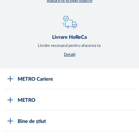
Alătură-te echipei noastre
Livrare HoReCa
Livrăm necesarul pentru afacerea ta
Detalii
METRO Cariere
Cariere
METRO
Fundamentele METRO
Despre METRO
M înseamnă METRO
Bine de știut
METRO International
Testimoniale
Întrebări frecvente
METRO Moldova