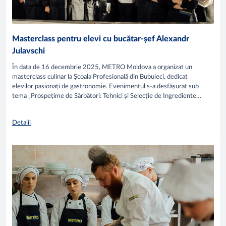
Masterclass pentru elevi cu bucătar-șef Alexandr
Julavschi
În data de 16 decembrie 2025, METRO Moldova a organizat un
masterclass culinar la Școala Profesională din Bubuieci, dedicat
elevilor pasionați de gastronomie. Evenimentul s-a desfășurat sub
tema „Prospețime de Sărbători: Tehnici și Selecție de Ingrediente
Exotice” și a fost susținut de bucătarul- șef Alexandru Julavschi,
oferind participanților o experiență practică axată pe ingrediente
Detalii
proaspete, combinații moderne și tehnici aplicabile în bucătăria
profesională.