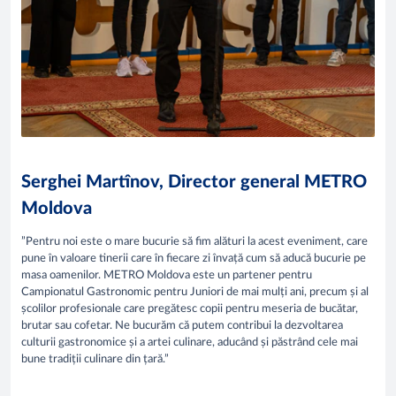
Serghei Martînov, Director general METRO
Moldova
”Pentru noi este o mare bucurie să fim alături la acest eveniment, care
pune în valoare tinerii care în fiecare zi învață cum să aducă bucurie pe
masa oamenilor. METRO Moldova este un partener pentru
Campionatul Gastronomic pentru Juniori de mai mulți ani, precum și al
școlilor profesionale care pregătesc copii pentru meseria de bucătar,
brutar sau cofetar. Ne bucurăm că putem contribui la dezvoltarea
culturii gastronomice și a artei culinare, aducând și păstrând cele mai
bune tradiții culinare din țară.”