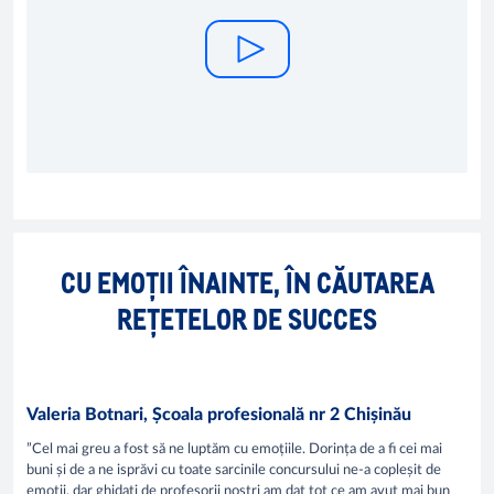
CU EMOȚII ÎNAINTE, ÎN CĂUTAREA
REȚETELOR DE SUCCES
Valeria Botnari, Școala profesională nr 2 Chișinău
”Cel mai greu a fost să ne luptăm cu emoțiile. Dorința de a fi cei mai
buni și de a ne isprăvi cu toate sarcinile concursului ne-a copleșit de
emoții, dar ghidați de profesorii noștri am dat tot ce am avut mai bun