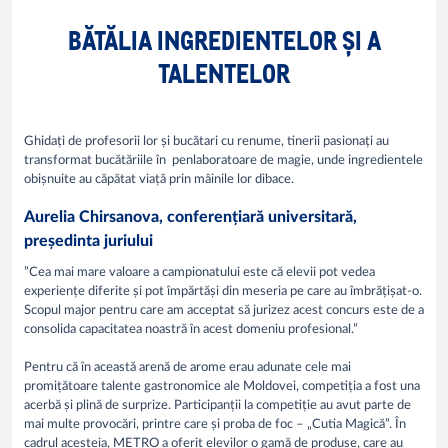
BĂTĂLIA INGREDIENTELOR ȘI A
TALENTELOR
Ghidați de profesorii lor și bucătari cu renume, tinerii pasionați au
transformat bucătăriile în penlaboratoare de magie, unde ingredientele
obișnuite au căpătat viață prin mâinile lor dibace.
Aurelia Chirsanova, conferențiară universitară,
președinta juriului
”Cea mai mare valoare a campionatului este că elevii pot vedea
experiențe diferite și pot împărtăși din meseria pe care au îmbrățișat-o.
Scopul major pentru care am acceptat să jurizez acest concurs este de a
consolida capacitatea noastră în acest domeniu profesional.”
Pentru că în această arenă de arome erau adunate cele mai
promițătoare talente gastronomice ale Moldovei, competiția a fost una
acerbă și plină de surprize. Participanții la competiție au avut parte de
mai multe provocări, printre care și proba de foc – „Cutia Magică”. În
cadrul acesteia, METRO a oferit elevilor o gamă de produse, care au