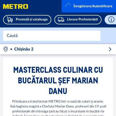
Înregistrare/Autentificare
Promoții și cataloage
Livrare Profesioniști
Chișinău 2
MASTERCLASS CULINAR CU
BUCĂTARUL ȘEF MARIAN
DANU
Primăvara a transformat METRO într-o oază de culori și arome.
Sub bagheta magică a Chefului Marian Danu, profesori din 19 școli
profesionale din întreaga țară au făcut o incursiune în bucătă-ria