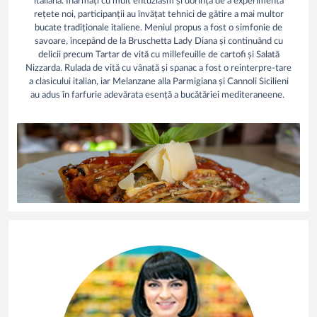
italiană. Înarmați cu mult entuziasm și dorință de a experimenta
rețete noi, participanții au învățat tehnici de gătire a mai multor
bucate tradiționale italiene. Meniul propus a fost o simfonie de
savoare, începând de la Bruschetta Lady Diana și continuând cu
delicii precum Tartar de vită cu millefeuille de cartofi și Salată
Nizzarda. Rulada de vită cu vânată și spanac a fost o reinterpre-tare
a clasicului italian, iar Melanzane alla Parmigiana și Cannoli Sicilieni
au adus în farfurie adevărata esență a bucătăriei mediteraneene.