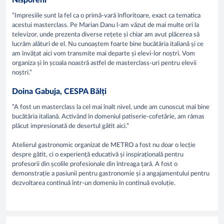
Nisporeni
”Impresiile sunt la fel ca o primă-vară înfloritoare, exact ca tematica
acestui masterclass. Pe Marian Danu l-am văzut de mai multe ori la
televizor, unde prezenta diverse rețete și chiar am avut plăcerea să
lucrăm alături de el. Nu cunoaștem foarte bine bucătăria italiană și ce
am învățat aici vom transmite mai departe și elevi-lor noștri. Vom
organiza și în școala noastră astfel de masterclass-uri pentru elevii
noștri.”
Doina Gabuja, CESPA Bălți
”A fost un masterclass la cel mai înalt nivel, unde am cunoscut mai bine
bucătăria italiană. Activând în domeniul patiserie-cofetărie, am rămas
plăcut impresionată de desertul gătit aici.”
Atelierul gastronomic organizat de METRO a fost nu doar o lecție
despre gătit, ci o experiență educativă și inspirațională pentru
profesorii din școlile profesionale din întreaga țară. A fost o
demonstrație a pasiunii pentru gastronomie și a angajamentului pentru
dezvoltarea continuă într-un domeniu în continuă evoluție.