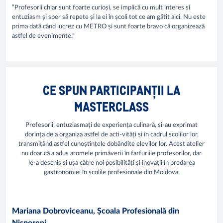
”Profesorii chiar sunt foarte curioși, se implică cu mult interes și
entuziasm și sper să repete și la ei în școli tot ce am gătit aici. Nu este
prima dată când lucrez cu METRO și sunt foarte bravo că organizează
astfel de evenimente.”
CE SPUN PARTICIPANȚII LA
MASTERCLASS
Profesorii, entuziasmați de experiența culinară, și-au exprimat
dorința de a organiza astfel de acti-vități și în cadrul școlilor lor,
transmițând astfel cunoștințele dobândite elevilor lor. Acest atelier
nu doar că a adus aromele primăverii în farfuriile profesorilor, dar
le-a deschis și ușa către noi posibilități și inovații în predarea
gastronomiei în școlile profesionale din Moldova.
Mariana Dobroviceanu, Școala Profesională din