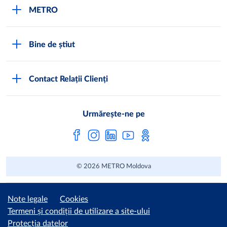
Cariere
METRO
Fundamentele METRO
Despre METRO
M înseamnă METRO
Bine de știut
METRO International
Testimoniale
Întrebări frecvente
METRO Moldova
Contact Relații Clienți
Condiții generale de vânzare
Programul de conformitate
Abonează-te
Noi lucrăm pentru tine
Urmărește-ne pe
Programul magazinelor
Sugestii și Reclamații
© 2026 METRO Moldova
Note legale
Cookies
Termeni și condiții de utilizare a site-ului
Protecția datelor