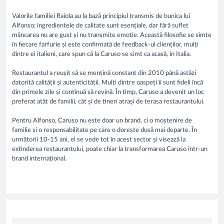
Valorile familiei Raiola au la bază principiul transmis de bunica lui
Alfonso: ingredientele de calitate sunt esențiale, dar fără suflet
mâncarea nu are gust și nu transmite emoție. Această filosofie se simte
în fiecare farfurie și este confirmată de feedback-ul clienților, mulți
dintre ei italieni, care spun că la Caruso se simt ca acasă, în Italia.
Restaurantul a reușit să se mențină constant din 2010 până astăzi
datorită calității și autenticității. Mulți dintre oaspeți îi sunt fideli încă
din primele zile și continuă să revină. În timp, Caruso a devenit un loc
preferat atât de familii, cât și de tineri atrași de terasa restaurantului.
Pentru Alfonso, Caruso nu este doar un brand, ci o moștenire de
familie și o responsabilitate pe care o dorește dusă mai departe. În
următorii 10-15 ani, el se vede tot în acest sector și visează la
extinderea restaurantului, poate chiar la transformarea Caruso într-un
brand internațional.