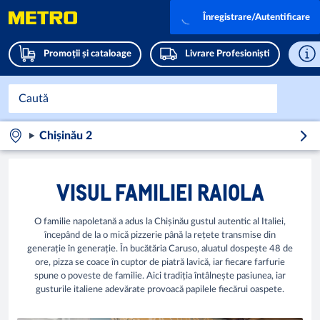
Înregistrare/Autentificare
Promoții și cataloage
Livrare Profesioniști
Chișinău 2
VISUL FAMILIEI RAIOLA
O familie napoletană a adus la Chișinău gustul autentic al Italiei,
începând de la o mică pizzerie până la rețete transmise din
generație în generație. În bucătăria Caruso, aluatul dospește 48 de
ore, pizza se coace în cuptor de piatră lavică, iar fiecare farfurie
spune o poveste de familie. Aici tradiția întâlnește pasiunea, iar
gusturile italiene adevărate provoacă papilele fiecărui oaspete.