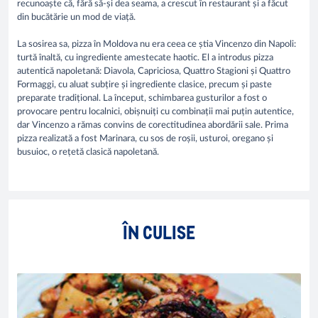
recunoaște că, fără să-și dea seama, a crescut în restaurant și a făcut
din bucătărie un mod de viață.
La sosirea sa, pizza în Moldova nu era ceea ce știa Vincenzo din Napoli:
turtă înaltă, cu ingrediente amestecate haotic. El a introdus pizza
autentică napoletană: Diavola, Capriciosa, Quattro Stagioni și Quattro
Formaggi, cu aluat subțire și ingrediente clasice, precum și paste
preparate tradițional. La început, schimbarea gusturilor a fost o
provocare pentru localnici, obișnuiți cu combinații mai puțin autentice,
dar Vincenzo a rămas convins de corectitudinea abordării sale. Prima
pizza realizată a fost Marinara, cu sos de roșii, usturoi, oregano și
busuioc, o rețetă clasică napoletană.
ÎN CULISE