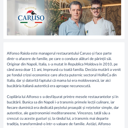
Alfonso Raiola este managerul restaurantului Caruso și face parte
dintr-o afacere de familie, pe care o conduce alături de părinții săi.
Originar din Napoli, Italia, s-a mutat în Republica Moldova în 2010, pe
când avea doar 11 ani, împreună cu toată familia. Decizia mutării a venit
pe fondul crizei economice care afecta puternic sectorul HoReCa din
Italia, dar și datorită faptului că mama lui era moldoveancă, iar aici
bucătăria italiană autentică era aproape necunoscută.
Copilăria lui Alfonso s-a desfășurat printre mesele restaurantelor și în
bucătării. Bunica sa din Napoli i-a transmis primele lecții culinare, iar
fiecare duminică era dedicată peștelui proaspăt și rețetelor simple, dar
autentice, ale gastronomiei mediteraneene. Vincenzo, tatăl său a
crescut cu aceste gusturi și, la rândul lui, a transmis mai departe
tradiția, transformând-o într-o valoare de familie. Astăzi, Alfonso