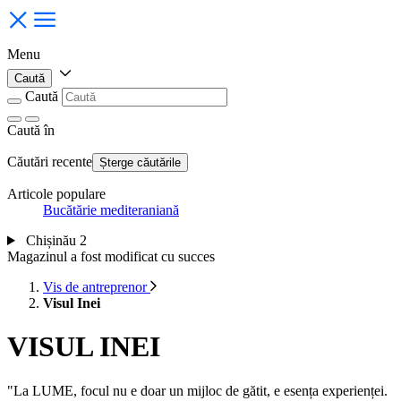
Menu
Caută
Caută
Caută
în
Căutări recente
Șterge căutările
Articole populare
Bucătărie mediteraniană
Chișinău 2
Magazinul a fost modificat cu succes
Vis de antreprenor
Visul Inei
VISUL INEI
"La LUME, focul nu e doar un mijloc de gătit, e esența experienței.