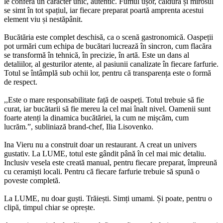
le conferă un caracter unic, autentic. Fumul ușor, căldura și mirosul
se simt în tot spațiul, iar fiecare preparat poartă amprenta acestui
element viu și nestăpânit.
Bucătăria este complet deschisă, ca o scenă gastronomică. Oaspeții
pot urmări cum echipa de bucătari lucrează în sincron, cum flacăra
se transformă în tehnică, în precizie, în artă. Este un dans al
detaliilor, al gesturilor atente, al pasiunii canalizate în fiecare farfurie.
Totul se întâmplă sub ochii lor, pentru că transparența este o formă
de respect.
,,Este o mare responsabilitate față de oaspeți. Totul trebuie să fie
curat, iar bucătarii să fie mereu la cel mai înalt nivel. Oamenii sunt
foarte atenți la dinamica bucătăriei, la cum ne mișcăm, cum
lucrăm.”, subliniază brand-chef, Ilia Lisovenko.
Ina Vieru nu a construit doar un restaurant. A creat un univers
gustativ. La LUME, totul este gândit până în cel mai mic detaliu.
Inclusiv vesela este creată manual, pentru fiecare preparat, împreună
cu ceramiști locali. Pentru că fiecare farfurie trebuie să spună o
poveste completă.
La LUME, nu doar guști. Trăiești. Simți umami. Și poate, pentru o
clipă, timpul chiar se oprește.