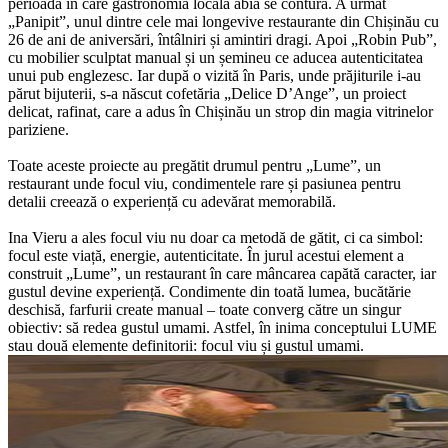
perioadă în care gastronomia locală abia se contura. A urmat
„Panipit”, unul dintre cele mai longevive restaurante din Chișinău cu
26 de ani de aniversări, întâlniri și amintiri dragi. Apoi „Robin Pub”,
cu mobilier sculptat manual și un șemineu ce aducea autenticitatea
unui pub englezesc. Iar după o vizită în Paris, unde prăjiturile i-au
părut bijuterii, s-a născut cofetăria „Delice D’Ange”, un proiect
delicat, rafinat, care a adus în Chișinău un strop din magia vitrinelor
pariziene.
Toate aceste proiecte au pregătit drumul pentru „Lume”, un
restaurant unde focul viu, condimentele rare și pasiunea pentru
detalii creează o experiență cu adevărat memorabilă.
Ina Vieru a ales focul viu nu doar ca metodă de gătit, ci ca simbol:
focul este viață, energie, autenticitate. În jurul acestui element a
construit „Lume”, un restaurant în care mâncarea capătă caracter, iar
gustul devine experiență. Condimente din toată lumea, bucătărie
deschisă, farfurii create manual – toate converg către un singur
obiectiv: să redea gustul umami. Astfel, în inima conceptului LUME
stau două elemente definitorii: focul viu și gustul umami.