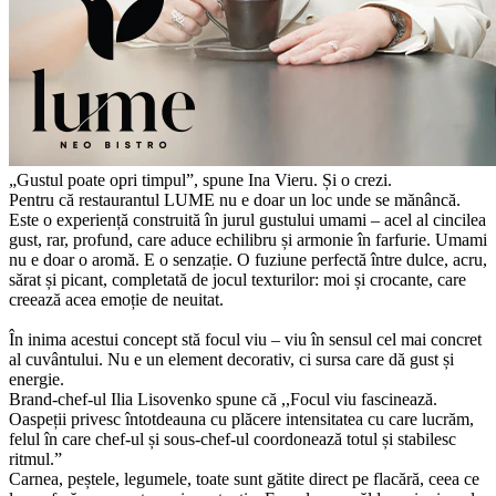
„Gustul poate opri timpul”, spune Ina Vieru. Și o crezi.
Pentru că restaurantul LUME nu e doar un loc unde se mănâncă.
Este o experiență construită în jurul gustului umami – acel al cincilea
gust, rar, profund, care aduce echilibru și armonie în farfurie. Umami
nu e doar o aromă. E o senzație. O fuziune perfectă între dulce, acru,
sărat și picant, completată de jocul texturilor: moi și crocante, care
creează acea emoție de neuitat.
În inima acestui concept stă focul viu – viu în sensul cel mai concret
al cuvântului. Nu e un element decorativ, ci sursa care dă gust și
energie.
Brand-chef-ul Ilia Lisovenko spune că ,,Focul viu fascinează.
Oaspeții privesc întotdeauna cu plăcere intensitatea cu care lucrăm,
felul în care chef-ul și sous-chef-ul coordonează totul și stabilesc
ritmul.”
Carnea, peștele, legumele, toate sunt gătite direct pe flacără, ceea ce