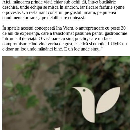
Aici, mâncarea prinde viață chiar sub ochii tăi, într-o bucătărie
deschisă, unde echipa se mișcă în sincron, iar fiecare farfurie spune
o poveste. Un restaurant construit pe gustul umami, pe puterea
condimentelor rare și pe detalii care contează.
În spatele acestui concept stă Ina Vieru, o antreprenoare cu peste 30
de ani de experiență, care a transformat pasiunea pentru gastronomie
într-un stil de viață. O visătoare cu simț practic, care nu face
compromisuri când vine vorba de gust, estetică și emoție. LUME nu
e doar un loc unde mănânci bine. E un loc unde simți."