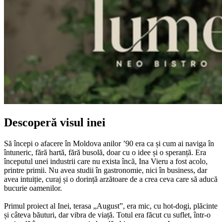
Descoperă visul inei
Să începi o afacere în Moldova anilor ’90 era ca și cum ai naviga în
întuneric, fără hartă, fără busolă, doar cu o idee și o speranță. Era
începutul unei industrii care nu exista încă, Ina Vieru a fost acolo,
printre primii. Nu avea studii în gastronomie, nici în business, dar
avea intuiție, curaj și o dorință arzătoare de a crea ceva care să aducă
bucurie oamenilor.
Primul proiect al Inei, terasa „August”, era mic, cu hot-dogi, plăcinte
și câteva băuturi, dar vibra de viață. Totul era făcut cu suflet, într-o