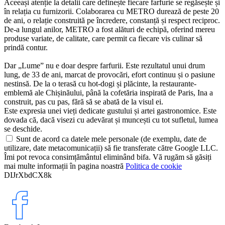
Aceeași atenție la detalii care definește fiecare farfurie se regăsește și
în relația cu furnizorii. Colaborarea cu METRO durează de peste 20
de ani, o relație construită pe încredere, constanță și respect reciproc.
De-a lungul anilor, METRO a fost alături de echipă, oferind mereu
produse variate, de calitate, care permit ca fiecare vis culinar să
prindă contur.
Dar „Lume” nu e doar despre farfurii. Este rezultatul unui drum
lung, de 33 de ani, marcat de provocări, efort continuu și o pasiune
nestinsă. De la o terasă cu hot-dogi și plăcinte, la restaurante-
emblemă ale Chișinăului, până la cofetăria inspirată de Paris, Ina a
construit, pas cu pas, fără să se abată de la visul ei.
Este expresia unei vieți dedicate gustului și artei gastronomice. Este
dovada că, dacă visezi cu adevărat și muncești cu tot sufletul, lumea
se deschide.
Sunt de acord ca datele mele personale (de exemplu, date de
utilizare, date metacomunicații) să fie transferate către Google LLC.
Îmi pot revoca consimțământul eliminând bifa. Vă rugăm să găsiți
mai multe informații în pagina noastră
Politica de cookie
DIJrXbdCX8k