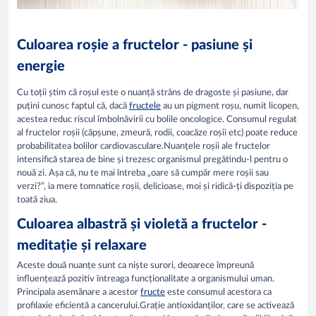
Culoarea roșie a fructelor - pasiune și
energie
Cu toții știm că roșul este o nuanță strâns de dragoste și pasiune, dar
puțini cunosc faptul că, dacă
fructele
au un pigment roșu, numit licopen,
acestea reduc riscul îmbolnăvirii cu bolile oncologice. Consumul regulat
al fructelor roșii (căpșune, zmeură, rodii, coacăze roșii etc) poate reduce
probabilitatea bolilor cardiovasculare.Nuanțele roșii ale fructelor
intensifică starea de bine și trezesc organismul pregătindu-l pentru o
nouă zi. Așa că, nu te mai întreba „oare să cumpăr mere roșii sau
verzi?”, ia mere tomnatice roșii, delicioase, moi și ridică-ți dispoziția pe
toată ziua.
Culoarea albastră și violetă a fructelor -
meditație și relaxare
Aceste două nuanțe sunt ca niște surori, deoarece împreună
influențează pozitiv întreaga funcționalitate a organismului uman.
Principala asemănare a acestor
fructe
este consumul acestora ca
profilaxie eficientă a cancerului.Grație antioxidanților, care se activează