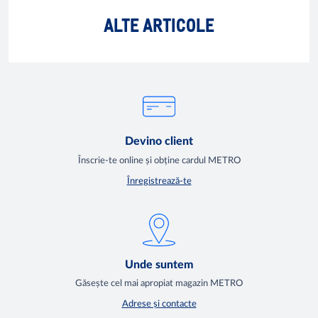
De ce ai nevoie pentru a organiza un picnic
Princi
ALTE ARTICOLE
reușit?
să co
benefic
Devino client
Înscrie-te online și obține cardul METRO
Înregistrează-te
Unde suntem
Găsește cel mai apropiat magazin METRO
Adrese și contacte