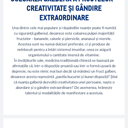
CREATIVITATE ȘI GÂNDIRE
EXTRAORDINARE
Una dintre cele mai populare și răspândite nuanțe poate fi numită
cu siguranță galbenul, deoarece este culoarea pulpei majorității
fructelor - bananele, caisele și piersicile, ananasul și merele.
Acestea sunt nu numai dulciuri preferate, ci și produse de
neînlocuit pentru a întări sistemul imunitar, ceea ce asigură
organismului o cantitate imensă de vitamine.
În învățăturile sale, medicina tradițională chineză se bazează pe
afirmațiile că, într-o dispoziție proastă sau într-o formă ușoară de
depresie, nu este nimic mai bun decât să mănânci un fruct galben,
deoarece acesta reprezintă „pastila bucuriei și bunei dispoziții”.Știai
că nuanța galbenă dezvoltă creativitatea unei persoane, naște o
abordare și o gândire extraordinare? De asemenea, hrănește
talentul și modalitățile de manifestare a acestuia.