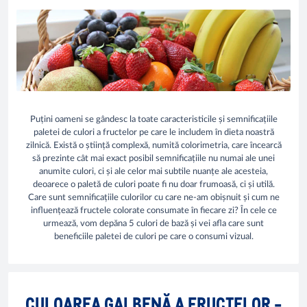
Puțini oameni se gândesc la toate caracteristicile și semnificațiile
paletei de culori a fructelor pe care le includem în dieta noastră
zilnică. Există o știință complexă, numită colorimetria, care încearcă
să prezinte cât mai exact posibil semnificațiile nu numai ale unei
anumite culori, ci și ale celor mai subtile nuanțe ale acesteia,
deoarece o paletă de culori poate fi nu doar frumoasă, ci și utilă.
Care sunt semnificațiile culorilor cu care ne-am obișnuit și cum ne
influențează fructele colorate consumate în fiecare zi? În cele ce
urmează, vom depăna 5 culori de bază și vei afla care sunt
beneficiile paletei de culori pe care o consumi vizual.
CULOAREA GALBENĂ A FRUCTELOR -