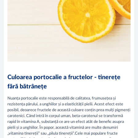
Culoarea portocalie a fructelor - tinerețe
fără bătrânețe
Nuanța portocalie este responsabilă de calitatea, frumusețea și
rezistența părului, a unghiilor și a elasticității pielii. Acest efect este
posibil, deoarece fructele de această culoare conțin prea mulți pigmenți
carotenici. Când intră în corpul uman, beta-carotenul se transformă
rapid în vitamina A, substanță ce are un efect atât de benefic asupra
pielii și a unghiilor. În popor, această vitamină are multe denumiri
„vitamina tinereții” sau „pilula tinereții”.Cele mai populare fructe