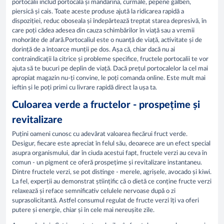
portocalii includ portocala și mandarina, curmale, pepene galben,
piersică și cais. Toate aceste produse ajută la ridicarea rapidă a
dispoziției, reduc oboseala și îndepărtează treptat starea depresivă, în
care poți cădea adesea din cauza schimbărilor în viață sau a vremii
mohorâte de afară.Portocaliul este o nuanță de viață, activitate și de
dorință de a întoarce munții pe dos. Așa că, chiar dacă nu ai
contraindicații la citrice și probleme specifice, fructele portocalii te vor
ajuta să te bucuri pe deplin de viață. Dacă prețul portocalelor la cel mai
apropiat magazin nu-ți convine, le poți comanda online. Este mult mai
ieftin și le poți primi cu livrare rapidă direct la ușa ta.
Culoarea verde a fructelor - prospețime și
revitalizare
Puțini oameni cunosc cu adevărat valoarea fiecărui fruct verde.
Desigur, fiecare este apreciat în felul său, deoarece are un efect special
asupra organismului, dar în ciuda acestui fapt, fructele verzi au ceva în
comun - un pigment ce oferă prospețime și revitalizare instantaneu.
Dintre fructele verzi, se pot distinge - merele, agrișele, avocado și kiwi.
La fel, experții au demonstrat științific că o dietă ce conține fructe verzi
relaxează și reface semnificativ celulele nervoase după o zi
suprasolicitantă. Astfel consumul regulat de fructe verzi îți va oferi
putere și energie, chiar și în cele mai nereușite zile.