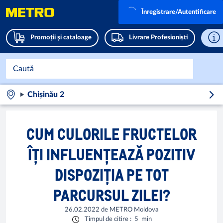
Înregistrare/Autentificare
Promoții și cataloage
Livrare Profesioniști
Chișinău 2
CUM CULORILE FRUCTELOR
ÎȚI INFLUENȚEAZĂ POZITIV
DISPOZIȚIA PE TOT
PARCURSUL ZILEI?
26.02.2022
de
METRO Moldova
Timpul de citire
:
5
min