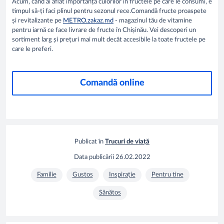
Acum, când ai aflat importanța culorilor în fructele pe care le consumi, e
timpul să-ți faci plinul pentru sezonul rece.Comandă fructe proaspete
și revitalizante pe
METRO.zakaz.md
- magazinul tău de vitamine
pentru iarnă ce face livrare de fructe în Chișinău. Vei descoperi un
sortiment larg și prețuri mai mult decât accesibile la toate fructele pe
care le preferi.
Comandă online
Publicat în
Trucuri de viață
Data publicării
26.02.2022
Familie
Gustos
Inspirație
Pentru tine
Sănătos