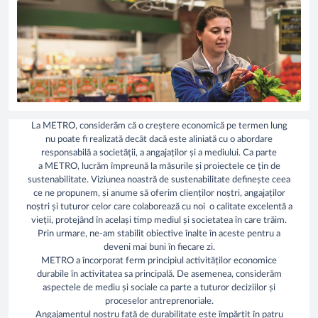
La METRO, considerăm că o creștere economică pe termen lung
nu poate fi realizată decât dacă este aliniată cu o abordare
responsabilă a societății, a angajaților și a mediului. Ca parte
a METRO, lucrăm împreună la măsurile și proiectele ce țin de
sustenabilitate. Viziunea noastră de sustenabilitate definește ceea
ce ne propunem, și anume să oferim clienților noștri, angajaților
noștri și tuturor celor care colaborează cu noi o calitate excelentă a
vieții, protejând în același timp mediul și societatea în care trăim.
Prin urmare, ne-am stabilit obiective înalte în aceste pentru a
deveni mai buni în fiecare zi.
METRO a încorporat ferm principiul activităților economice
durabile în activitatea sa principală. De asemenea, considerăm
aspectele de mediu și sociale ca parte a tuturor deciziilor și
proceselor antreprenoriale.
Angajamentul nostru față de durabilitate este împărțit în patru