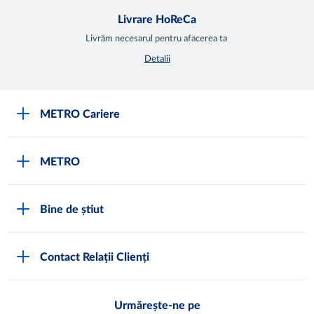
Livrare HoReCa
Livrăm necesarul pentru afacerea ta
Detalii
METRO Cariere
Cariere
METRO
Fundamentele METRO
Despre METRO
M înseamnă METRO
Bine de știut
METRO International
Testimoniale
Întrebări frecvente
METRO Moldova
Contact Relații Clienți
Condiții generale de vânzare
Programul de conformitate
Abonează-te
Noi lucrăm pentru tine
Urmărește-ne pe