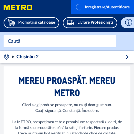
Înregistrare/Autentificare
Promoții și cataloage
Livrare Profesioniști
Chișinău 2
MEREU PROASPĂT. MEREU
METRO
Când alegi produse proaspete, nu cauți doar gust bun.
Cauți siguranță. Constanță. Încredere.
La METRO, prospețimea este o promisiune respectată zi de zi, de
la fermă sau producător, până la raft și farfurie. Fiecare produs
trece printr-un lanț verificat, cu standarde clare de calitate,