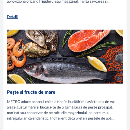
aproviziona oricând frigiderul sau magazinul. Invită savoarea și
parfumul legumelor în bucătăria ta și bucură-te din plin de multiplele
beneficiile ale acestora.
Detalii
Pește și fructe de mare
METRO aduce oceanul chiar la tine în bucătărie! Lasă-te dus de val,
alege gustul mării și bucură-te de o gamă largă de pește proaspăt,
marinat sau conservat de pe rafturile magazinului, pe parcursul
întregului an calendaristic. Indiferent dacă preferi peștele de apă
dulce ori de apă sărată, de cultură sau captură, fructele de mare sau
produsele din pește - pe toate le găsești în raionul corespunzător al