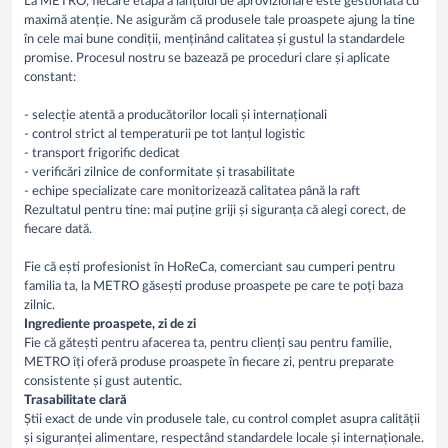
La METRO, fiecare etapă a lanțului de aprovizionare este gestionată cu
maximă atenție. Ne asigurăm că produsele tale proaspete ajung la tine
în cele mai bune condiții, menținând calitatea și gustul la standardele
promise. Procesul nostru se bazează pe proceduri clare și aplicate
constant:
- selecție atentă a producătorilor locali și internaționali
- control strict al temperaturii pe tot lanțul logistic
- transport frigorific dedicat
- verificări zilnice de conformitate și trasabilitate
- echipe specializate care monitorizează calitatea până la raft
Rezultatul pentru tine: mai puține griji și siguranța că alegi corect, de
fiecare dată.
Fie că ești profesionist în HoReCa, comerciant sau cumperi pentru
familia ta, la METRO găsești produse proaspete pe care te poți baza
zilnic.
Ingrediente proaspete, zi de zi
Fie că gătești pentru afacerea ta, pentru clienți sau pentru familie,
METRO îți oferă produse proaspete în fiecare zi, pentru preparate
consistente și gust autentic.
Trasabilitate clară
Știi exact de unde vin produsele tale, cu control complet asupra calității
și siguranței alimentare, respectând standardele locale și internaționale.