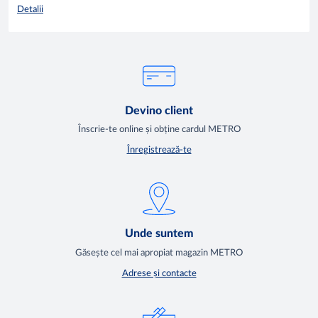
Detalii
magazinelor METRO.
Devino client
Înscrie-te online și obține cardul METRO
Înregistrează-te
Unde suntem
Găsește cel mai apropiat magazin METRO
Adrese și contacte