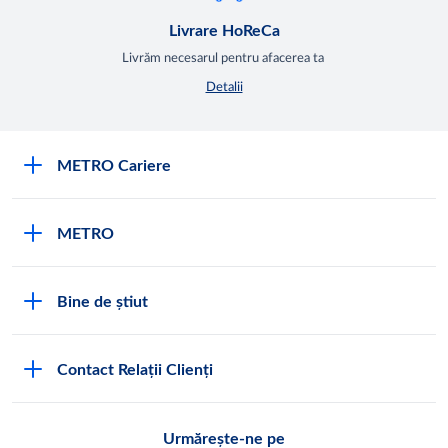
Livrare HoReCa
Livrăm necesarul pentru afacerea ta
Detalii
METRO Cariere
Cariere
METRO
Fundamentele METRO
Despre METRO
M înseamnă METRO
Bine de știut
METRO International
Testimoniale
Întrebări frecvente
METRO Moldova
Contact Relații Clienți
Condiții generale de vânzare
Programul de conformitate
Abonează-te
Noi lucrăm pentru tine
Urmărește-ne pe