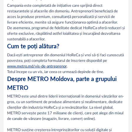
Campania este completată de inițiative care sprijină direct
restaurantele și afacerile din domeniu. Antreprenorii beneficiază de
acces la produse premium, consultanță personalizată și servicii de
livrare eficiente, menite să asigure funcționarea optimă a afacerilor.
De asemenea, programul de fidelitate dedicat HoReCa oferă reduceri și
oferte exclusive, răsplătind astfel loialitatea și încurajând dezvoltarea
sustenabilă a afacerilor.
Cum te poți alătura?
Dacă ești antreprenor din domeniul HoReCa și vrei să-ți faci cunoscută
povestea, poți completa formularul de înscriere disponibil pe
www.metro.md/vis-de-antreprenor
.
Totul începe cu un vis, iar ceea ce urmează depinde de tine.
Despre METRO Moldova, parte a grupului
METRO
METRO este unul dintre liderii internaționali în domeniul vânzărilor en-
gros, cu un sortiment de produse alimentare și nealimentare, dedicate
clienților din industria HoReCa și a revânzătorilor. La nivel global,
METRO servește peste 17 milioane de clienți, care pot alege din mixul
de canale de vânzare (magazin, livrare, comerț online).
METRO susține creșterea întreprinzătorilor cu soluții digitale și