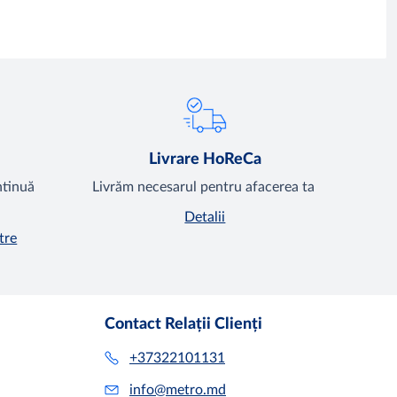
Livrare HoReCa
ntinuă
Livrăm necesarul pentru afacerea ta
Detalii
tre
Contact Relații Clienți
+37322101131
info@metro.md