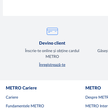
Devino client
Înscrie-te online și obține cardul
Găseșt
METRO
Înregistrează-te
METRO Cariere
METRO
Cariere
Despre MET
Fundamentele METRO
METRO Inter