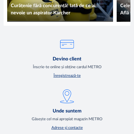
Curățenie fără concurență! Iată de ce ai
Сele m
nevoie un aspirator Karcher
Află t
absorb
Devino client
Înscrie-te online și obține cardul METRO
Înregistrează-te
Unde suntem
Găsește cel mai apropiat magazin METRO
Adrese și contacte