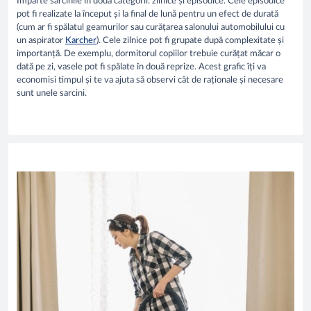
Împarte sarcinile în două categorii: zilnice și episodice. Cele episodice
pot fi realizate la început și la final de lună pentru un efect de durată
(cum ar fi spălatul geamurilor sau curățarea salonului automobilului cu
un aspirator
Karcher
). Cele zilnice pot fi grupate după complexitate și
importanță. De exemplu, dormitorul copiilor trebuie curățat măcar o
dată pe zi, vasele pot fi spălate în două reprize. Acest grafic îți va
economisi timpul și te va ajuta să observi cât de raționale și necesare
sunt unele sarcini.