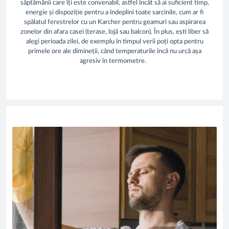
săptămânii care îți este convenabil, astfel încât să ai suficient timp,
energie și dispoziție pentru a îndeplini toate sarcinile, cum ar fi
spălatul ferestrelor cu un Karcher pentru geamuri sau aspirarea
zonelor din afara casei (terase, lojă sau balcon). În plus, ești liber să
alegi perioada zilei, de exemplu în timpul verii poți opta pentru
primele ore ale dimineții, când temperaturile încă nu urcă așa
agresiv în termometre.