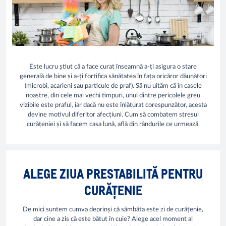
Este lucru știut că a face curat înseamnă a-ți asigura o stare
generală de bine și a-ți fortifica sănătatea în fața oricăror dăunători
(microbi, acarieni sau particule de praf). Să nu uităm că în casele
noastre, din cele mai vechi timpuri, unul dintre pericolele greu
vizibile este praful, iar dacă nu este înlăturat corespunzător, acesta
devine motivul diferitor afecțiuni. Cum să combatem stresul
curățeniei și să facem casa lună, află din rândurile ce urmează.
ALEGE ZIUA PRESTABILITĂ PENTRU
CURĂȚENIE
De mici suntem cumva deprinși că sâmbăta este zi de curățenie,
dar cine a zis că este bătut în cuie? Alege acel moment al