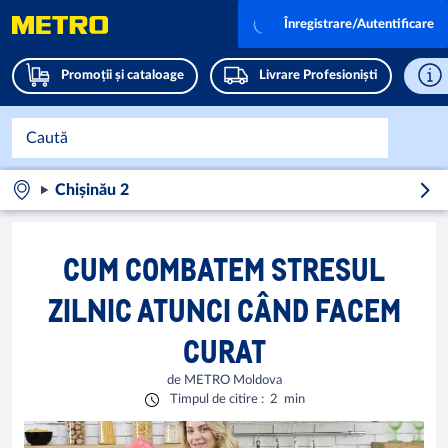
Înregistrare/Autentificare
Promoții și cataloage
Livrare Profesioniști
Chișinău 2
CUM COMBATEM STRESUL
ZILNIC ATUNCI CÂND FACEM
CURAT
de
METRO Moldova
Timpul de citire
:
2
min