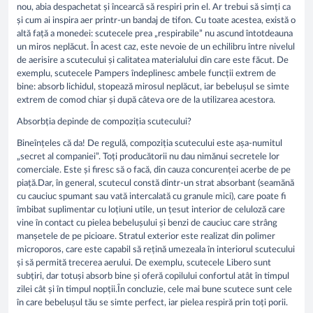
nou, abia despachetat și încearcă să respiri prin el. Ar trebui să simți ca
și cum ai inspira aer printr-un bandaj de tifon. Cu toate acestea, există o
altă față a monedei: scutecele prea „respirabile” nu ascund întotdeauna
un miros neplăcut. În acest caz, este nevoie de un echilibru între nivelul
de aerisire a scutecului și calitatea materialului din care este făcut. De
exemplu, scutecele Pampers îndeplinesc ambele funcții extrem de
bine: absorb lichidul, stopează mirosul neplăcut, iar bebelușul se simte
extrem de comod chiar și după câteva ore de la utilizarea acestora.
Absorbția depinde de compoziția scutecului?
Bineînțeles că da! De regulă, compoziția scutecului este așa-numitul
„secret al companiei”. Toți producătorii nu dau nimănui secretele lor
comerciale. Este și firesc să o facă, din cauza concurenței acerbe de pe
piață.Dar, în general, scutecul constă dintr-un strat absorbant (seamănă
cu cauciuc spumant sau vată intercalată cu granule mici), care poate fi
îmbibat suplimentar cu loțiuni utile, un țesut interior de celuloză care
vine în contact cu pielea bebelușului și benzi de cauciuc care strâng
manșetele de pe picioare. Stratul exterior este realizat din polimer
microporos, care este capabil să rețină umezeala în interiorul scutecului
și să permită trecerea aerului. De exemplu, scutecele Libero sunt
subțiri, dar totuși absorb bine și oferă copilului confortul atât în timpul
zilei cât și în timpul nopții.În concluzie, cele mai bune scutece sunt cele
în care bebelușul tău se simte perfect, iar pielea respiră prin toți porii.