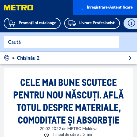
Înregistrare/Autentificare
Promoții și cataloage
Livrare Profesioniști
Chișinău 2
СELE MAI BUNE SCUTECE
PENTRU NOU NĂSCUȚI. AFLĂ
TOTUL DESPRE MATERIALE,
COMODITATE ȘI ABSORBȚIE
20.02.2022
de
METRO Moldova
Timpul de citire
:
5
min