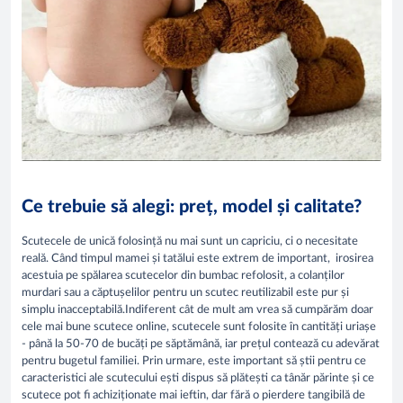
Ce trebuie să alegi: preț, model și calitate?
Scutecele de unică folosință nu mai sunt un capriciu, ci o necesitate
reală. Când timpul mamei și tatălui este extrem de important, irosirea
acestuia pe spălarea scutecelor din bumbac refolosit, a colanților
murdari sau a căptușelilor pentru un scutec reutilizabil este pur și
simplu inacceptabilă.Indiferent cât de mult am vrea să cumpărăm doar
cele mai bune scutece online, scutecele sunt folosite în cantități uriașe
- până la 50-70 de bucăți pe săptămână, iar prețul contează cu adevărat
pentru bugetul familiei. Prin urmare, este important să știi pentru ce
caracteristici ale scutecului ești dispus să plătești ca tânăr părinte și ce
scutece pot fi achiziționate mai ieftin, dar fără o pierdere tangibilă de