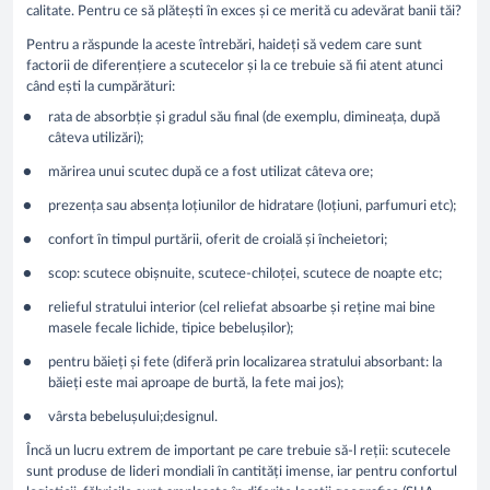
calitate. Pentru ce să plătești în exces și ce merită cu adevărat banii tăi?
Pentru a răspunde la aceste întrebări, haideți să vedem care sunt
factorii de diferențiere a scutecelor și la ce trebuie să fii atent atunci
când ești la cumpărături:
rata de absorbție și gradul său final (de exemplu, dimineața, după
câteva utilizări);
mărirea unui scutec după ce a fost utilizat câteva ore;
prezența sau absența loțiunilor de hidratare (loțiuni, parfumuri etc);
confort în timpul purtării, oferit de croială și încheietori;
scop: scutece obișnuite, scutece-chiloței, scutece de noapte etc;
relieful stratului interior (cel reliefat absoarbe și reține mai bine
masele fecale lichide, tipice bebelușilor);
pentru băieți și fete (diferă prin localizarea stratului absorbant: la
băieți este mai aproape de burtă, la fete mai jos);
vârsta bebelușului;designul.
Încă un lucru extrem de important pe care trebuie să-l reții: scutecele
sunt produse de lideri mondiali în cantități imense, iar pentru confortul