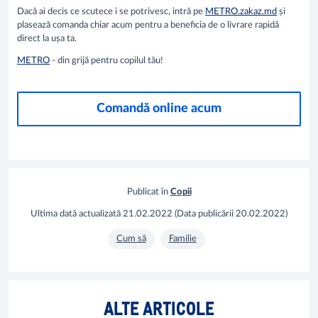
Dacă ai decis ce scutece i se potrivesc, intră pe
METRO.zakaz.md
și
plasează comanda chiar acum pentru a beneficia de o livrare rapidă
direct la ușa ta.
METRO
- din grijă pentru copilul tău!
Comandă online acum
Publicat în
Copii
Ultima dată actualizată
21.02.2022
(
Data publicării
20.02.2022
)
Cum să
Familie
Cum să pregătești copilul pentru noul an
Să fii
ALTE ARTICOLE
școlar
Alege 