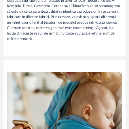
logisticii, făbricile sunt amplasate în diferite locații geografice (SUA,
România, Turcia, Germania, Coreea sau China).Trebuie să recunoaștem
că este dificil să garantezi calitatea identică a produselor finite ce sunt
fabricate în diferite fabrici. Prin urmare, va exista o ușoară diferență -
un relief ușor diferit al țesăturii de modelul produs într-o altă fabrică.
Cu toate acestea, calitatea generală este exact aceeași. Așadar, ia o
lecție din aceste reguli de urmat: nu toate scutecele ieftine sunt de
calitate proastă.