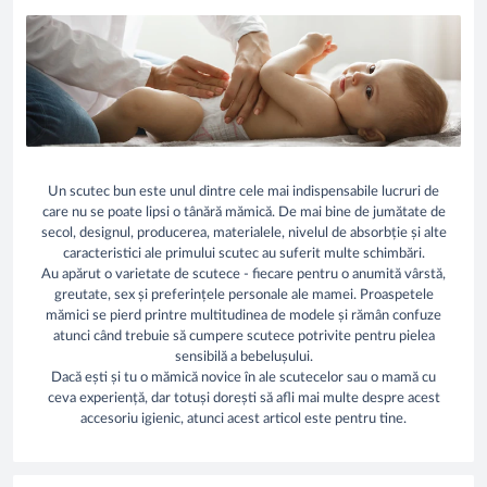
Un scutec bun este unul dintre cele mai indispensabile lucruri de
care nu se poate lipsi o tânără mămică. De mai bine de jumătate de
secol, designul, producerea, materialele, nivelul de absorbție și alte
caracteristici ale primului scutec au suferit multe schimbări.
Au apărut o varietate de scutece - fiecare pentru o anumită vârstă,
greutate, sex și preferințele personale ale mamei. Proaspetele
mămici se pierd printre multitudinea de modele și rămân confuze
atunci când trebuie să cumpere scutece potrivite pentru pielea
sensibilă a bebelușului.
Dacă ești și tu o mămică novice în ale scutecelor sau o mamă cu
ceva experiență, dar totuși dorești să afli mai multe despre acest
accesoriu igienic, atunci acest articol este pentru tine.