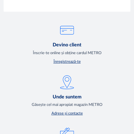
cei mar
Devino client
Înscrie-te online și obține cardul METRO
Înregistrează-te
Unde suntem
Găsește cel mai apropiat magazin METRO
Adrese și contacte