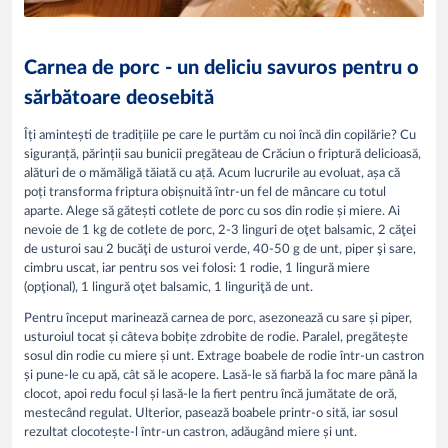
Carnea de porc - un deliciu savuros pentru o
sărbătoare deosebită
Îți amintești de tradițiile pe care le purtăm cu noi încă din copilărie? Cu
siguranță, părinții sau bunicii pregăteau de Crăciun o friptură delicioasă,
alături de o mămăligă tăiată cu ață. Acum lucrurile au evoluat, așa că
poți transforma friptura obișnuită într-un fel de mâncare cu totul
aparte. Alege să gătești cotlete de porc cu sos din rodie și miere. Ai
nevoie de 1 kg de cotlete de porc, 2-3 linguri de oţet balsamic, 2 căţei
de usturoi sau 2 bucăţi de usturoi verde, 40-50 g de unt, piper şi sare,
cimbru uscat, iar pentru sos vei folosi: 1 rodie, 1 lingură miere
(opţional), 1 lingură oţet balsamic, 1 linguriţă de unt.
Pentru început marinează carnea de porc, asezonează cu sare și piper,
usturoiul tocat și câteva bobițe zdrobite de rodie. Paralel, pregătește
sosul din rodie cu miere și unt. Extrage boabele de rodie într-un castron
și pune-le cu apă, cât să le acopere. Lasă-le să fiarbă la foc mare până la
clocot, apoi redu focul și lasă-le la fiert pentru încă jumătate de oră,
mestecând regulat. Ulterior, pasează boabele printr-o sită, iar sosul
rezultat clocotește-l într-un castron, adăugând miere și unt.