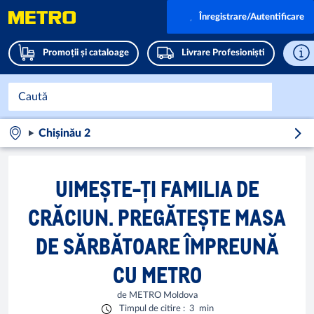
Înregistrare/Autentificare
Promoții și cataloage
Livrare Profesioniști
Chișinău 2
UIMEȘTE-ȚI FAMILIA DE
CRĂCIUN. PREGĂTEȘTE MASA
DE SĂRBĂTOARE ÎMPREUNĂ
CU METRO
de
METRO Moldova
Timpul de citire
:
3
min