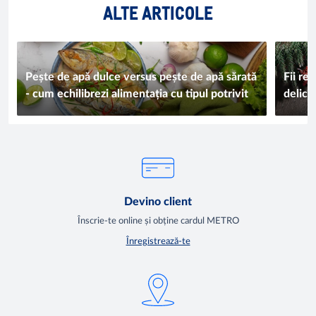
ALTE ARTICOLE
Pește de apă dulce versus pește de apă sărată
Fii re
- cum echilibrezi alimentația cu tipul potrivit
delici
produ
Devino client
Înscrie-te online și obține cardul METRO
Înregistrează-te