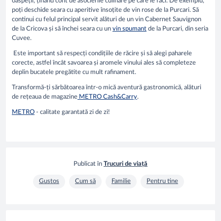
oaspeții, ținând cont de asocierile culinare pe care le faci. De exemplu,
poți deschide seara cu aperitive însoțite de vin rose de la Purcari. Să
continui cu felul principal servit alături de un vin Cabernet Sauvignon
de la Cricova și să închei seara cu un
vin spumant
de la Purcari, din seria
Cuvee.
Este important să respecți condițiile de răcire și să alegi paharele
corecte, astfel încât savoarea și aromele vinului ales să completeze
deplin bucatele pregătite cu mult rafinament.
Transformă-ți sărbătoarea într-o mică aventură gastronomică, alături
de rețeaua de magazine
METRO Cash&Carry
.
METRO
- calitate garantată zi de zi!
Publicat în
Trucuri de viață
Gustos
Cum să
Familie
Pentru tine