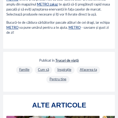
amplu din magazinul
METRO zakaz
te ajută să-ți pregătești rapid masa
pascală și să eviți aşteptarea enervantă în fața caselor de marcat.
Selectează produsele necesare și îți vor fi livrate direct la ușă.
Bucură-te de căldura sărbătorilor pascale alături de cei dragi, iar echipa
METRO
va pune umărul pentru a te ajuta.
METRO
- savoare și gust zi
de zi!
Publicat în
Trucuri de viață
Familie
Cum să
Inspirație
Afacerea ta
Pentru tine
ALTE ARTICOLE