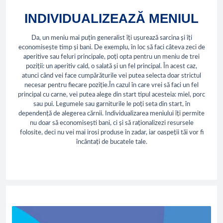
INDIVIDUALIZEAZĂ MENIUL
Da, un meniu mai puțin generalist îți ușurează sarcina și îți
economisește timp și bani. De exemplu, în loc să faci câteva zeci de
aperitive sau feluri principale, poți opta pentru un meniu de trei
poziții: un aperitiv cald, o salată și un fel principal. În acest caz,
atunci când vei face cumpărăturile vei putea selecta doar strictul
necesar pentru fiecare poziție.În cazul în care vrei să faci un fel
principal cu carne, vei putea alege din start tipul acesteia: miel, porc
sau pui. Legumele sau garniturile le poți seta din start, în
dependență de alegerea cărnii. Individualizarea meniului îți permite
nu doar să economisești bani, ci și să raționalizezi resursele
folosite, deci nu vei mai irosi produse în zadar, iar oaspeții tăi vor fi
încântați de bucatele tale.