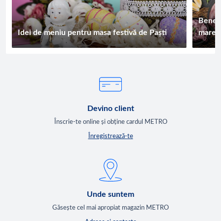
Benefi
Idei de meniu pentru masa festivă de Paști
mare. 
Devino client
Înscrie-te online și obține cardul METRO
Înregistrează-te
Unde suntem
Găsește cel mai apropiat magazin METRO