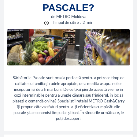
PASCALE?
de
METRO Moldova
Timpul de citire
:
2
min
Sărbătorile Pascale sunt ocazia perfectă pentru a petrece timp de
calitate cu familia și rudele apropiate, de a medita asupra noilor
începuturi și de a fi mai buni. De ce ți-ai pierde această vreme în
cozi interminabile pentru a umple cămara sau frigiderul, în loc să
plasezi o comandă online? Specialiștii rețelei METRO Cash&Carry
îți propun câteva sfaturi pentru a-ți eficientiza cumpărăturile
pascale și a economisi timp, dar și bani. În rândurile următoare, le
poți descoperi.