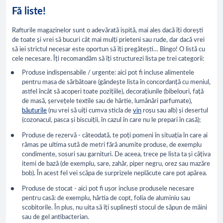
Fă liste!
Rafturile magazinelor sunt o adevărată ispită, mai ales dacă îți dorești
de toate și vrei să bucuri cât mai mulți prieteni sau rude, dar dacă vrei
să iei strictul necesar este oportun să îți pregătești… Bingo! O listă cu
cele necesare. Îți recomandăm să îți structurezi lista pe trei categorii:
Produse indispensabile / urgente: aici pot fi incluse alimentele
pentru masa de sărbătoare (gândește lista în concordanță cu meniul,
astfel încât să acoperi toate pozițiile), decorațiunile (bibelouri, față
de masă, șervețele textile sau de hârtie, lumânări parfumate),
băuturile
(nu vrei să uiți cumva sticla de
vin
roșu sau alb) și desertul
(cozonacul, pasca și biscuiții, în cazul în care nu le prepari în casă);
Produse de rezervă - câteodată, te poți pomeni în situația în care ai
rămas pe ultima sută de metri fără anumite produse, de exemplu
condimente, sosuri sau garnituri. De aceea, trece pe lista ta și câțiva
itemi de bază (de exemplu, sare, zahăr, piper negru, orez sau mazăre
bob). În acest fel vei scăpa de surprizele neplăcute care pot apărea.
Produse de stocat - aici pot fi ușor incluse produsele necesare
pentru casă: de exemplu, hârtia de copt, folia de aluminiu sau
scobitorile. În plus, nu uita să îți suplinești stocul de săpun de mâini
sau de gel antibacterian.