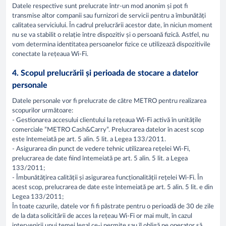
Datele respective sunt prelucrate într-un mod anonim și pot fi
transmise altor companii sau furnizori de servicii pentru a îmbunătăți
calitatea serviciului. În cadrul prelucrării acestor date, în niciun moment
nu se va stabilit o relație între dispozitiv și o persoană fizică. Astfel, nu
vom determina identitatea persoanelor fizice ce utilizează dispozitivile
conectate la rețeaua Wi-Fi.
4. Scopul prelucrării și perioada de stocare a datelor
personale
Datele personale vor fi prelucrate de către METRO pentru realizarea
scopurilor următoare:
- Gestionarea accesului clientului la rețeaua Wi-Fi activă în unitățile
comerciale ”METRO Cash&Carry”. Prelucrarea datelor în acest scop
este întemeiată pe art. 5 alin. 5 lit. a Legea 133/2011.
- Asigurarea din punct de vedere tehnic utilizarea rețelei Wi-Fi,
prelucrarea de date fiind întemeiată pe art. 5 alin. 5 lit. a Legea
133/2011;
- Îmbunătățirea calității și asigurarea funcționalității rețelei Wi-Fi. În
acest scop, prelucrarea de date este întemeiată pe art. 5 alin. 5 lit. e din
Legea 133/2011;
În toate cazurile, datele vor fi fi păstrate pentru o perioadă de 30 de zile
de la data solicitării de acces la rețeau Wi-Fi or mai mult, în cazul
intervenirii unui temei legal ce-i permite sau îl obligă pe operator să