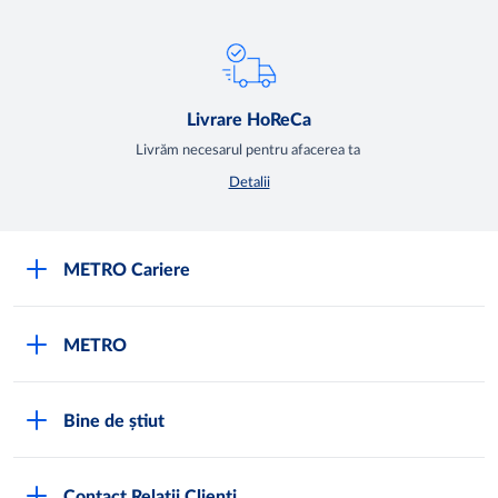
Livrare HoReCa
Livrăm necesarul pentru afacerea ta
Detalii
METRO Cariere
Cariere
METRO
Fundamentele METRO
Despre METRO
M înseamnă METRO
Bine de știut
METRO International
Testimoniale
Întrebări frecvente
METRO Moldova
Contact Relații Clienți