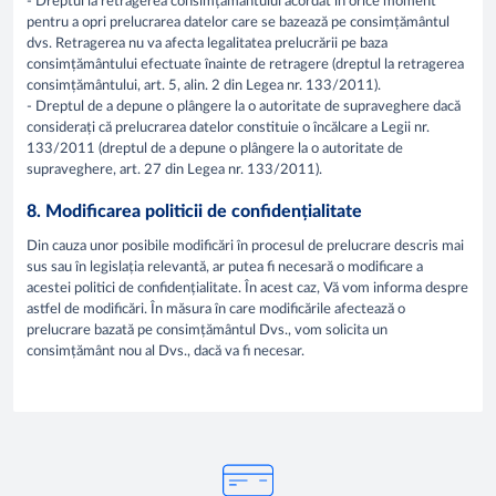
- Dreptul la retragerea consimțământului acordat în orice moment
pentru a opri prelucrarea datelor care se bazează pe consimțământul
dvs. Retragerea nu va afecta legalitatea prelucrării pe baza
consimțământului efectuate înainte de retragere (dreptul la retragerea
consimțământului, art. 5, alin. 2 din Legea nr. 133/2011).
- Dreptul de a depune o plângere la o autoritate de supraveghere dacă
considerați că prelucrarea datelor constituie o încălcare a Legii nr.
133/2011 (dreptul de a depune o plângere la o autoritate de
supraveghere, art. 27 din Legea nr. 133/2011).
8. Modificarea politicii de confidențialitate
Din cauza unor posibile modificări în procesul de prelucrare descris mai
sus sau în legislația relevantă, ar putea fi necesară o modificare a
acestei politici de confidențialitate. În acest caz, Vă vom informa despre
astfel de modificări. În măsura în care modificările afectează o
prelucrare bazată pe consimțământul Dvs., vom solicita un
consimțământ nou al Dvs., dacă va fi necesar.