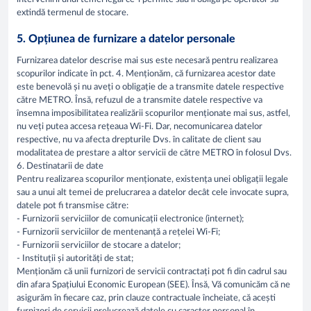
extindă termenul de stocare.
5. Opțiunea de furnizare a datelor personale
Furnizarea datelor descrise mai sus este necesară pentru realizarea
scopurilor indicate în pct. 4. Menționăm, că furnizarea acestor date
este benevolă și nu aveți o obligație de a transmite datele respective
către METRO. Însă, refuzul de a transmite datele respective va
însemna imposibilitatea realizării scopurilor menționate mai sus, astfel,
nu veți putea accesa rețeaua Wi-Fi. Dar, necomunicarea datelor
respective, nu va afecta drepturile Dvs. în calitate de client sau
modalitatea de prestare a altor servicii de către METRO în folosul Dvs.
6. Destinatarii de date
Pentru realizarea scopurilor menționate, existența unei obligații legale
sau a unui alt temei de prelucrarea a datelor decât cele invocate supra,
datele pot fi transmise către:
- Furnizorii serviciilor de comunicații electronice (internet);
- Furnizorii serviciilor de mentenanță a rețelei Wi-Fi;
- Furnizorii serviciilor de stocare a datelor;
- Instituții și autorități de stat;
Menționăm că unii furnizori de servicii contractați pot fi din cadrul sau
din afara Spațiului Economic European (SEE). Însă, Vă comunicăm că ne
asigurăm în fiecare caz, prin clauze contractuale încheiate, că acești