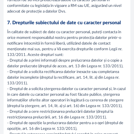
furnizori de servicii prelucrează datele cu caracter personal în
conformitate cu legislația în vigoare a RM sau UE, asigurând un nivel
adecvat de protecție a datelor Dvs.
7. Drepturile subiectului de date cu caracter personal
În calitate de subiect de date cu caracter personal, puteți contacta în
orice moment responsabilul nostru pentru protecția datelor printr-o
notificare întocmită în formă liberă, utilizând datele de contact
menționate mai sus, pentru a Vă exercita drepturile conform Legii nr.
133/2011. Aceste drepturi sunt:
- Dreptul de a primi informații despre prelucrarea datelor și o copie a
datelor prelucrate (dreptul de acces, art. 13 din Legea nr. 133/2011),
- Dreptul de a solicita rectificarea datelor inexacte sau completarea
datelor incomplete (dreptul la rectificare, art. 14, lit. a) din Legea nr.
133/2011),
- Dreptul de a solicita ștergerea datelor cu caracter personal și, în cazul
în care datele cu caracter personal au fost făcute publice, ștergerea
informațiilor oferite altor operatori în legătură cu cererea de ștergere
(dreptul la ștergere, art. 14, lit. a) și art. 16) din Legea nr. 133/2011),
- Dreptul de a cere restricționarea prelucrării datelor (dreptul la
restricționarea prelucrării, art. 16 din Legea nr. 133/2011),
- Dreptul de opoziție la prelucrarea datelor pentru a o opri (dreptul de
opoziție, art. 16 din Legea nr. 133/2011),