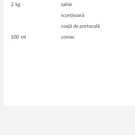
2
kg
zahăr
scorțișoară
coajă de portocală
100
ml
coniac