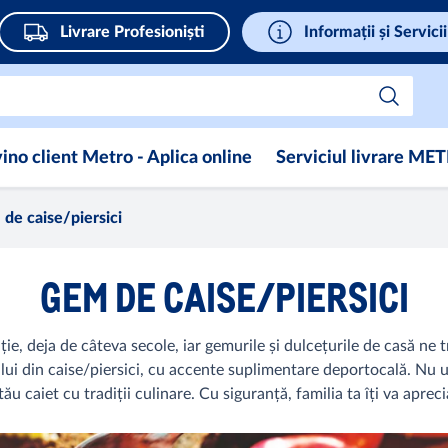
Livrare Profesioniști
Informații și Servicii
ino client Metro - Aplica online
Serviciul livrare ME
de caise/piersici
GEM DE CAISE/PIERSICI
ție, deja de câteva secole, iar gemurile și dulcețurile de casă ne 
ui din caise/piersici, cu accente suplimentare deportocală. Nu u
tău caiet cu tradiții culinare. Cu siguranță, familia ta îți va apreci