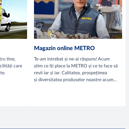
Magazin online METRO
ru tine,
Te-am întrebat și ne-ai răspuns! Acum
ilități care
știm ce îți place la METRO și ce te face să
te.
revii iar și iar. Calitatea, prospețimea
și diversitatea produselor noastre acum
sunt la un click.