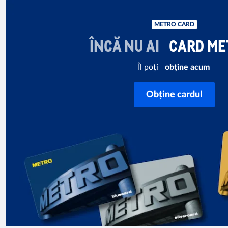
METRO CARD
ÎNCĂ NU AI
CARD ME
Îl poți
obține acum
Obține cardul