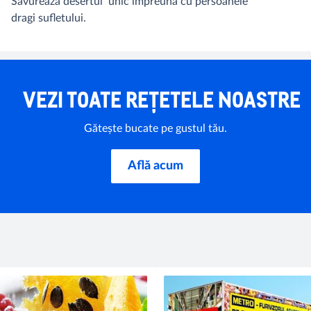
Savurează desertul unic împreună cu persoanele
dragi sufletului.
VEZI TOATE REȚETELE NOASTRE
Gătește bucate pe gustul tău.
Află acum