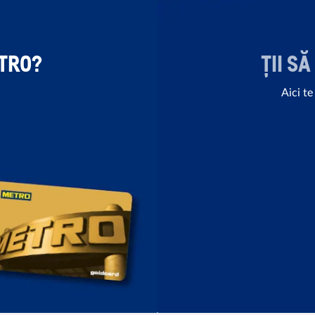
TRO?
ȚII S
Aici t