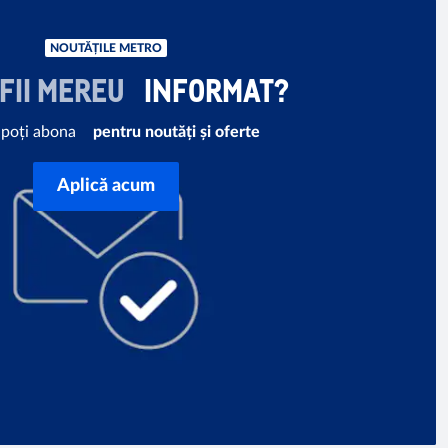
NOUTĂȚILE METRO
Ă FII MEREU
INFORMAT?
e poți abona
pentru noutăți și oferte
Aplică acum