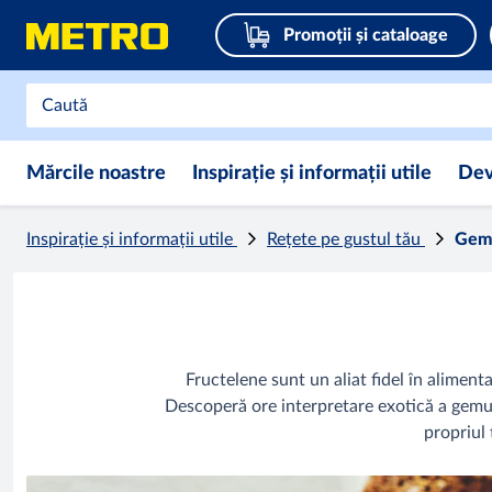
Promoții și cataloage
Mărcile noastre
Inspirație și informații utile
Dev
Inspirație și informații utile
Rețete pe gustul tău
Gem 
Fructelene sunt un aliat fidel în alimenta
Descoperă ore interpretare exotică a gemul
propriul 