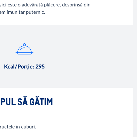
sici este o adevărată plăcere, desprinsă din
tem imunitar puternic.
Kcal/Porție
:
295
MPUL SĂ GĂTIM
ructele în cuburi.