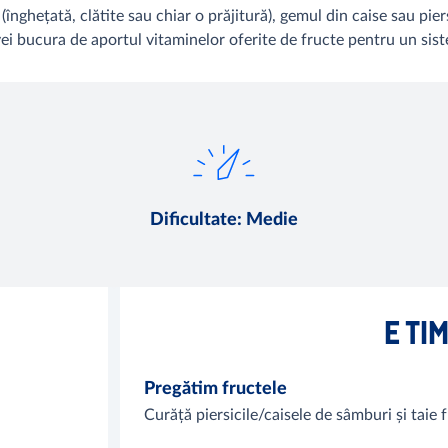
nghețată, clătite sau chiar o prăjitură), gemul din caise sau pier
e vei bucura de aportul vitaminelor oferite de fructe pentru un sis
Dificultate
:
Medie
E TI
Pregătim fructele
Curăță piersicile/caisele de sâmburi și taie f