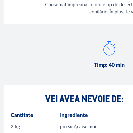
Consumat împreună cu orice tip de desert (î
copilărie. În plus, t
Timp
:
40 min
VEI AVEA NEVOIE DE:
Cantitate
Ingrediente
2
kg
piersici\caise moi