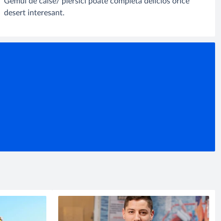
Gemul de caise/ piersici poate completa delicios orice
desert interesant.