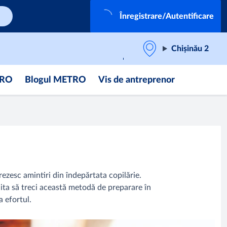
Înregistrare/Autentificare
Chișinău 2
TRO
Blogul METRO
Vis de antreprenor
trezesc amintiri din îndepărtata copilărie.
ita să treci această metodă de preparare în
a efortul.