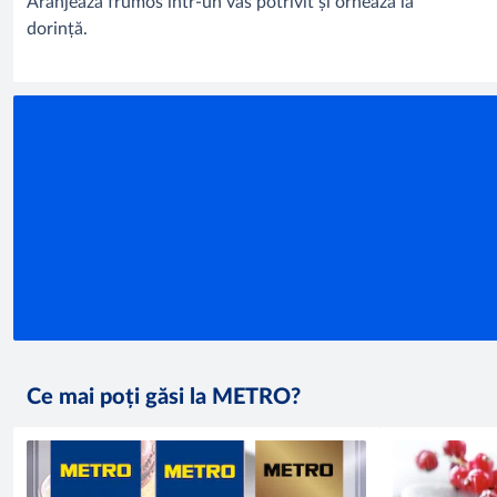
Aranjează frumos într-un vas potrivit și ornează la
dorință.
Ce mai poți găsi la METRO?