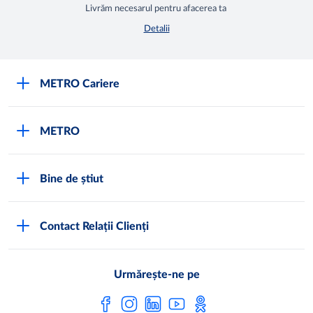
Livrăm necesarul pentru afacerea ta
Detalii
METRO Cariere
Cariere
METRO
Fundamentele METRO
Despre METRO
M înseamnă METRO
Bine de știut
METRO International
Testimoniale
Întrebări frecvente
METRO Moldova
Contact Relații Clienți
Condiții generale de vânzare
Programul de conformitate
Abonează-te
Noi lucrăm pentru tine
Urmărește-ne pe
Programul magazinelor