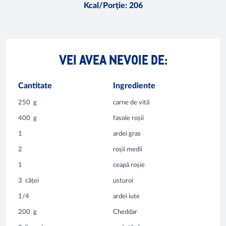
Kcal/Porție
:
206
VEI AVEA NEVOIE DE:
Cantitate
Ingrediente
250
g
carne de vită
400
g
fasole roșii
1
ardei gras
2
roșii medii
1
ceapă roșie
3
căței
usturoi
1/4
ardei iute
200
g
Cheddar