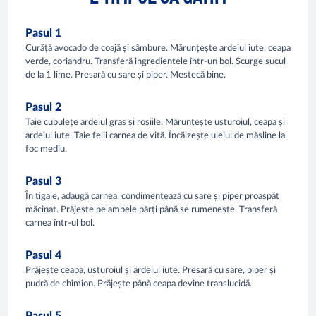
Pasul 1
Curăță avocado de coajă și sâmbure. Mărunțește ardeiul iute, ceapa
verde, coriandru. Transferă ingredientele într-un bol. Scurge sucul
de la 1 lime. Presară cu sare și piper. Mestecă bine.
Pasul 2
Taie cubulețe ardeiul gras și roșiile. Mărunțește usturoiul, ceapa și
ardeiul iute. Taie felii carnea de vită. Încălzește uleiul de măsline la
foc mediu.
Pasul 3
În tigaie, adaugă carnea, condimentează cu sare și piper proaspăt
măcinat. Prăjește pe ambele părți până se rumenește. Transferă
carnea într-ul bol.
Pasul 4
Prăjește ceapa, usturoiul și ardeiul iute. Presară cu sare, piper și
pudră de chimion. Prăjește până ceapa devine translucidă.