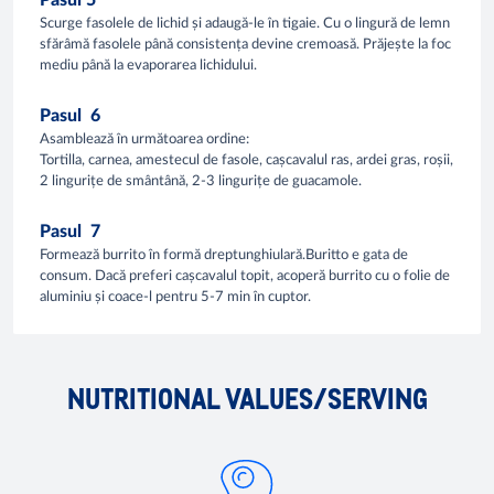
Pasul 5
Scurge fasolele de lichid și adaugă-le în tigaie. Cu o lingură de lemn
sfărâmă fasolele până consistența devine cremoasă. Prăjește la foc
mediu până la evaporarea lichidului.
Pasul 6
Asamblează în următoarea ordine:
Tortilla, carnea, amestecul de fasole, cașcavalul ras, ardei gras, roșii,
2 lingurițe de smântână, 2-3 lingurițe de guacamole.
Pasul 7
Formează burrito în formă dreptunghiulară.Buritto e gata de
consum. Dacă preferi cașcavalul topit, acoperă burrito cu o folie de
aluminiu și coace-l pentru 5-7 min în cuptor.
NUTRITIONAL VALUES/SERVING