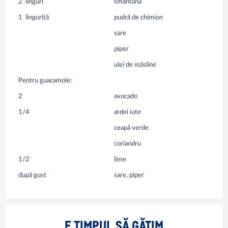
2
linguri
smântână
1
linguriță
pudră de chimion
sare
piper
ulei de măsline
Pentru guacamole:
2
avocado
1/4
ardei iute
ceapă verde
coriandru
1/2
lime
după gust
sare, piper
E TIMPUL SĂ GĂTIM