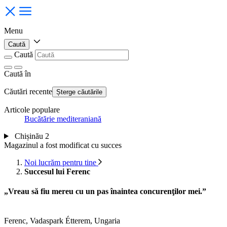
Menu
Caută
Caută
Caută
în
Căutări recente
Șterge căutările
Articole populare
Bucătărie mediteraniană
Chișinău 2
Magazinul a fost modificat cu succes
Noi lucrăm pentru tine
Succesul lui Ferenc
„Vreau să fiu mereu cu un pas înaintea concurenţilor mei.”
Ferenc, Vadaspark Étterem, Ungaria