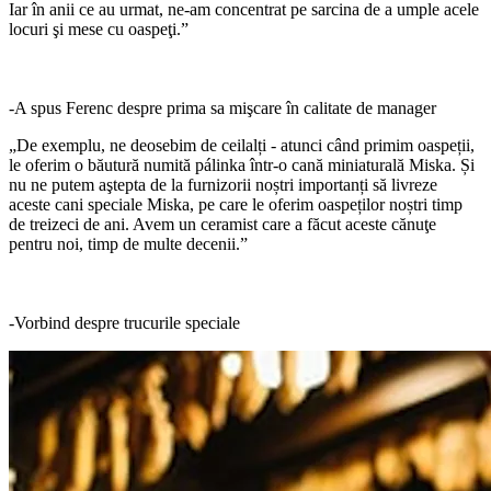
Iar în anii ce au urmat, ne-am concentrat pe sarcina de a umple acele
locuri şi mese cu oaspeţi.”
-A spus Ferenc despre prima sa mişcare în calitate de manager
„De exemplu, ne deosebim de ceilalți - atunci când primim oaspeții,
le oferim o băutură numită pálinka într-o cană miniaturală Miska. Și
nu ne putem aştepta de la furnizorii noștri importanți să livreze
aceste cani speciale Miska, pe care le oferim oaspeților noștri timp
de treizeci de ani. Avem un ceramist care a făcut aceste cănuţe
pentru noi, timp de multe decenii.”
-Vorbind despre trucurile speciale