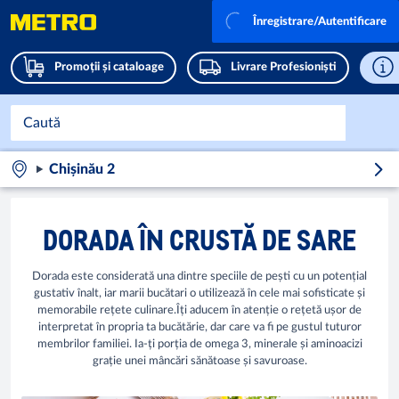
Înregistrare/Autentificare
Promoții și cataloage
Livrare Profesioniști
Chișinău 2
DORADA ÎN CRUSTĂ DE SARE
Dorada este considerată una dintre speciile de pești cu un potențial
gustativ înalt, iar marii bucătari o utilizează în cele mai sofisticate și
memorabile rețete culinare.Îți aducem în atenție o rețetă ușor de
interpretat în propria ta bucătărie, dar care va fi pe gustul tuturor
membrilor familiei. Ia-ți porția de omega 3, minerale și aminoacizi
grație unei mâncări sănătoase și savuroase.