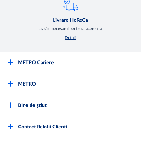
Livrare HoReCa
Livrăm necesarul pentru afacerea ta
Detalii
METRO Cariere
Cariere
METRO
Fundamentele METRO
Despre METRO
M înseamnă METRO
Bine de știut
METRO International
Testimoniale
Întrebări frecvente
METRO Moldova
Contact Relații Clienți
Condiții generale de vânzare
Programul de conformitate