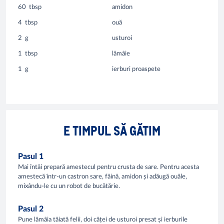
60
tbsp
amidon
4
tbsp
ouă
2
g
usturoi
1
tbsp
lămâie
1
g
ierburi proaspete
E TIMPUL SĂ GĂTIM
Pasul 1
Mai întâi prepară amestecul pentru crusta de sare. Pentru acesta
amestecă într-un castron sare, făină, amidon și adăugă ouăle,
mixându-le cu un robot de bucătărie.
Pasul 2
Pune lămâia tăiată felii, doi căței de usturoi presat și ierburile