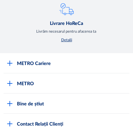
Livrare HoReCa
Livrăm necesarul pentru afacerea ta
Detalii
METRO Cariere
Cariere
METRO
Fundamentele METRO
Despre METRO
M înseamnă METRO
Bine de știut
METRO International
Testimoniale
Întrebări frecvente
METRO Moldova
Contact Relații Clienți
Condiții generale de vânzare
Programul de conformitate