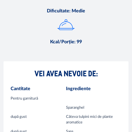
Dificultate
:
Medie
Kcal/Porție
:
99
VEI AVEA NEVOIE DE:
Cantitate
Ingrediente
Pentru garnitură
Sparanghel
după gust
Câteva tulpini mici de plante
aromatice
după gust
Sare