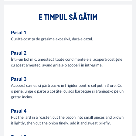
E TIMPUL SĂ GĂTIM
Pasul 1
Curăță costița de grăsime excesivă, dacă e cazul.
Pasul 2
Într-un bol mic, amestecă toate condimentele si acoperă costițele
cu acest amestec, având grijă s-o acoperi în întregime.
Pasul 3
Acoperă carnea și păstreaz-o în frigider pentru cel puțin 3 ore. Cu
o perie, unge o parte a costiței cu sos barbeque și aranjeaz-o pe un
grătar încins.
Pasul 4
Put the lard in a roaster, cut the bacon into small pieces and brown
it lightly, then cut the onion finely, add it and sweat briefly.