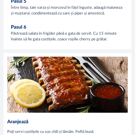
Pasul 5
Între timp, taie varza și morcovul în fâșii înguste, adaugă maioneza
și muștarul, condimentează cu sare și piper și amestecă.
Pasul 6
Păstrează salata în frigider până e gata de servit. Cu 15 minute
înainte să fie gata costițele, coace roșiile cherry pe grătar.
Aranjează
Poți servi costițele cu sos chili și lămâie. Poftă bună