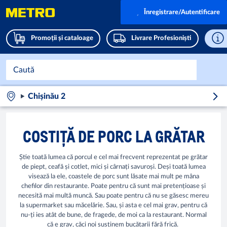
Înregistrare/Autentificare
Promoții și cataloage
Livrare Profesioniști
Chișinău 2
COSTIȚĂ DE PORC LA GRĂTAR
Știe toată lumea că porcul e cel mai frecvent reprezentat pe grătar
de piept, ceafă și cotlet, mici și cârnați savuroși. Deși toată lumea
visează la ele, coastele de porc sunt lăsate mai mult pe mâna
chefilor din restaurante. Poate pentru că sunt mai pretențioase și
necesită mai multă muncă. Sau poate pentru că nu se găsesc mereu
la supermarket sau măcelărie. Sau, și asta e cel mai grav, pentru că
nu-ți ies atât de bune, de fragede, de moi ca la restaurant. Normal
că e grav, căci noi susținem bucătarii fără frică.