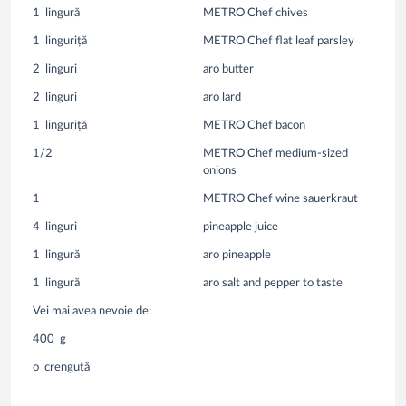
1
lingură
METRO Chef chives
1
linguriță
METRO Chef flat leaf parsley
2
linguri
aro butter
2
linguri
aro lard
1
linguriță
METRO Chef bacon
1/2
METRO Chef medium-sized
onions
1
METRO Chef wine sauerkraut
4
linguri
pineapple juice
1
lingură
aro pineapple
1
lingură
aro salt and pepper to taste
Vei mai avea nevoie de:
400
g
o
crenguță