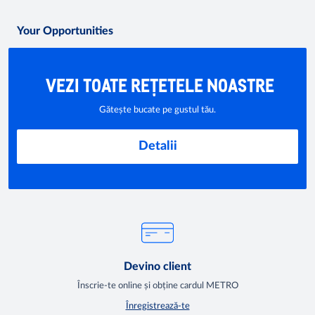
Your Opportunities
VEZI TOATE REȚETELE NOASTRE
Gătește bucate pe gustul tău.
Detalii
Devino client
Înscrie-te online și obține cardul METRO
Înregistrează-te