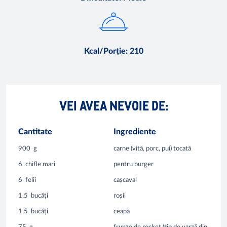
Kcal/Porție
:
210
VEI AVEA NEVOIE DE:
Cantitate
Ingrediente
900
g
carne (vită, porc, pui) tocată
6
chifle mari
pentru burger
6
felii
cașcaval
1,5
bucăți
roșii
1,5
bucăți
ceapă