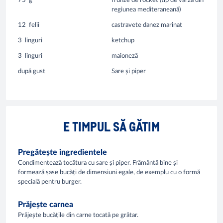
75
g
frunze de rocket (tip de varză din
regiunea mediteraneană)
12
felii
castravete danez marinat
3
linguri
ketchup
3
linguri
maioneză
după gust
Sare și piper
E TIMPUL SĂ GĂTIM
Pregătește ingredientele
Condimentează tocătura cu sare și piper. Frământă bine și
formează șase bucăți de dimensiuni egale, de exemplu cu o formă
specială pentru burger.
Prăjește carnea
Prăjește bucățile din carne tocată pe grătar.