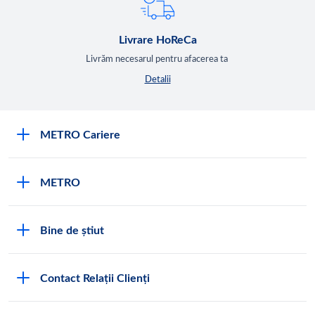
Livrare HoReCa
Livrăm necesarul pentru afacerea ta
Detalii
METRO Cariere
Cariere
METRO
Fundamentele METRO
Despre METRO
M înseamnă METRO
Bine de știut
METRO International
Testimoniale
Întrebări frecvente
METRO Moldova
Contact Relații Clienți
Condiții generale de vânzare
Programul de conformitate