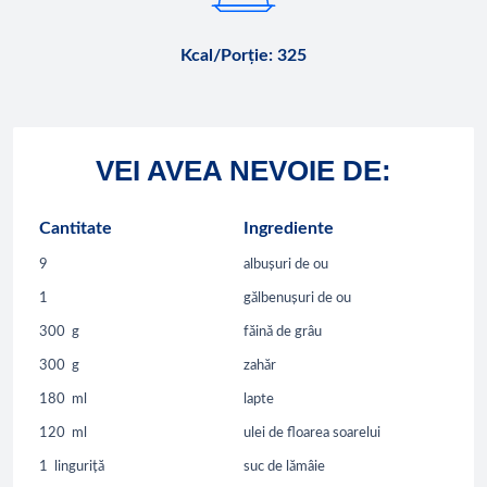
Kcal/Porție
:
325
VEI AVEA NEVOIE DE:
Cantitate
Ingrediente
9
albușuri de ou
1
gălbenușuri de ou
300
g
făină de grâu
300
g
zahăr
180
ml
lapte
120
ml
ulei de floarea soarelui
1
linguriță
suc de lămâie