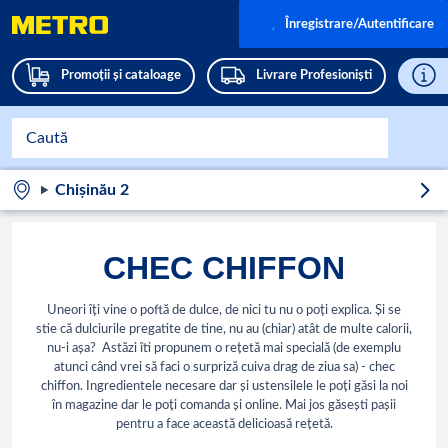
Înregistrare/Autentificare
Promoții și cataloage
Livrare Profesioniști
Chișinău 2
CHEC CHIFFON
Uneori îți vine o poftă de dulce, de nici tu nu o poți explica. Și se
stie că dulciurile pregatite de tine, nu au (chiar) atât de multe calorii,
nu-i așa? Astăzi îti propunem o rețetă mai specială (de exemplu
atunci când vrei să faci o surpriză cuiva drag de ziua sa) - chec
chiffon. Ingredientele necesare dar și ustensilele le poți găsi la noi
în magazine dar le poți comanda și online. Mai jos găsești pașii
pentru a face această delicioasă rețetă.