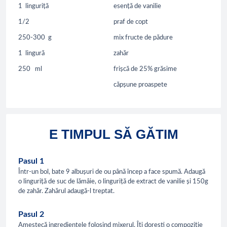
1
linguriță
esență de vanilie
1/2
praf de copt
250-300
g
mix fructe de pădure
1
lingură
zahăr
250
ml
frișcă de 25% grăsime
căpșune proaspete
E TIMPUL SĂ GĂTIM
Pasul 1
Într-un bol, bate 9 albușuri de ou până încep a face spumă. Adaugă
o linguriță de suc de lămâie, o linguriță de extract de vanilie și 150g
de zahăr. Zahărul adaugă-l treptat.
Pasul 2
Amestecă ingredientele folosind mixerul. Îți dorești o compoziție