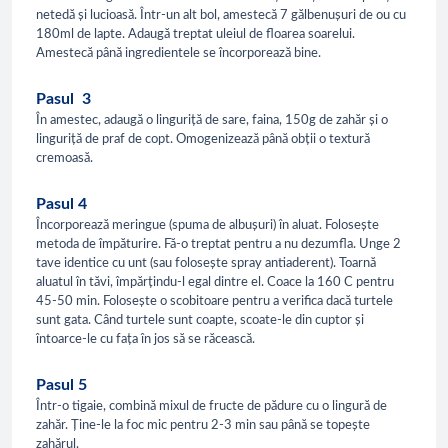
netedă și lucioasă. Într-un alt bol, amestecă 7 gălbenușuri de ou cu
180ml de lapte. Adaugă treptat uleiul de floarea soarelui.
Amestecă până ingredientele se încorporează bine.
Pasul 3
În amestec, adaugă o linguriță de sare, faina, 150g de zahăr și o
linguriță de praf de copt. Omogenizează până obții o textură
cremoasă.
Pasul 4
Încorporează meringue (spuma de albușuri) în aluat. Folosește
metoda de împăturire. Fă-o treptat pentru a nu dezumfla. Unge 2
tave identice cu unt (sau folosește spray antiaderent). Toarnă
aluatul în tăvi, împărțindu-l egal dintre el. Coace la 160 C pentru
45-50 min. Folosește o scobitoare pentru a verifica dacă turtele
sunt gata. Când turtele sunt coapte, scoate-le din cuptor și
întoarce-le cu fața în jos să se răcească.
Pasul 5
Într-o tigaie, combină mixul de fructe de pădure cu o lingură de
zahăr. Ține-le la foc mic pentru 2-3 min sau până se topește
zahărul.