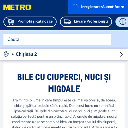
Înregistrare/Autentificare
Promoții și cataloage
Livrare Profesioniști
Chișinău 2
BILE CU CIUPERCI, NUCI ȘI
MIGDALE
Trăim într-o lume în care timpul este cel mai valoros și, de aceea,
chiar și gătitul trebuie să fie rapid. Dar acest lucru nu semnifică
lipsa calității. Biluțele din cartofi cu ciuperci, nuci și migdale sunt
soluția perfectă pentru un prânz rapid. Aromele de migdale, nuci și
condimente alese se combină ideal cu finețea sosului din ciuperci,
alături de cartoful moale învelit în crusta crocantă. Adaugă această