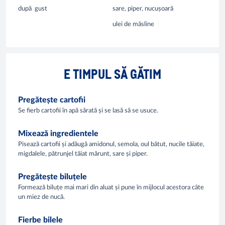
după
gust
sare, piper, nucușoară
ulei de măsline
E TIMPUL SĂ GĂTIM
Pregătește cartofii
Se fierb cartofii în apă sărată și se lasă să se usuce.
Mixează ingredientele
Pisează cartofii și adăugă amidonul, semola, oul bătut, nucile tăiate,
migdalele, pătrunjel tăiat mărunt, sare și piper.
Pregătește biluțele
Formează biluțe mai mari din aluat și pune în mijlocul acestora câte
un miez de nucă.
Fierbe bilele