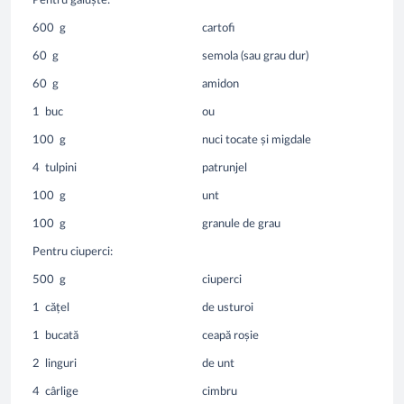
Pentru găluște:
600
g
cartofi
60
g
semola (sau grau dur)
60
g
amidon
1
buc
ou
100
g
nuci tocate și migdale
4
tulpini
patrunjel
100
g
unt
100
g
granule de grau
Pentru ciuperci:
500
g
ciuperci
1
cățel
de usturoi
1
bucată
ceapă roșie
2
linguri
de unt
4
cârlige
cimbru