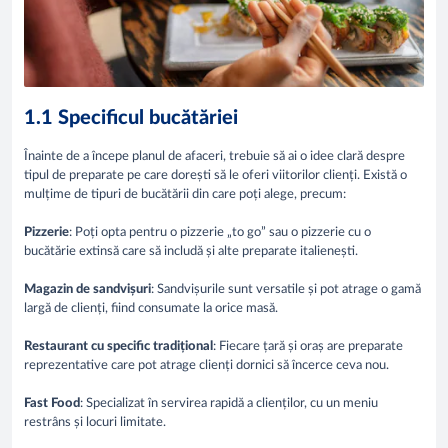
1.1 Specificul bucătăriei
Înainte de a începe planul de afaceri, trebuie să ai o idee clară despre
tipul de preparate pe care dorești să le oferi viitorilor clienți. Există o
mulțime de tipuri de bucătării din care poți alege, precum:
Pizzerie
: Poți opta pentru o pizzerie „to go” sau o pizzerie cu o
bucătărie extinsă care să includă și alte preparate italienești.
Magazin de sandvișuri
: Sandvișurile sunt versatile și pot atrage o gamă
largă de clienți, fiind consumate la orice masă.
Restaurant cu specific tradițional
: Fiecare țară și oraș are preparate
reprezentative care pot atrage clienți dornici să încerce ceva nou.
Fast Food
: Specializat în servirea rapidă a clienților, cu un meniu
restrâns și locuri limitate.