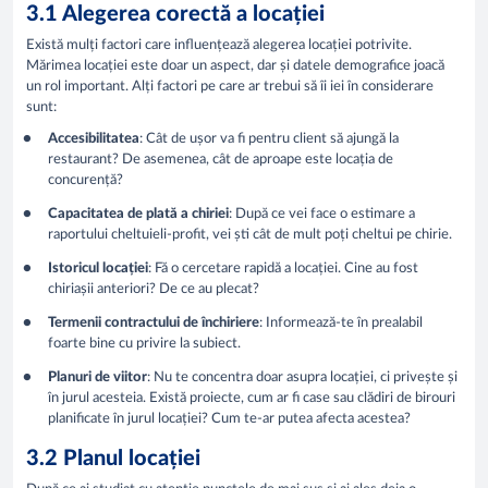
3.1 Alegerea corectă a locației
Există mulți factori care influențează alegerea locației potrivite.
Mărimea locației este doar un aspect, dar și datele demografice joacă
un rol important. Alți factori pe care ar trebui să îi iei în considerare
sunt:
Accesibilitatea
: Cât de ușor va fi pentru client să ajungă la
restaurant? De asemenea, cât de aproape este locația de
concurență?
Capacitatea de plată a chiriei
: După ce vei face o estimare a
raportului cheltuieli-profit, vei ști cât de mult poți cheltui pe chirie.
Istoricul locației
: Fă o cercetare rapidă a locației. Cine au fost
chiriașii anteriori? De ce au plecat?
Termenii contractului de închiriere
: Informează-te în prealabil
foarte bine cu privire la subiect.
Planuri de viitor
: Nu te concentra doar asupra locației, ci privește și
în jurul acesteia. Există proiecte, cum ar fi case sau clădiri de birouri
planificate în jurul locației? Cum te-ar putea afecta acestea?
3.2 Planul locației