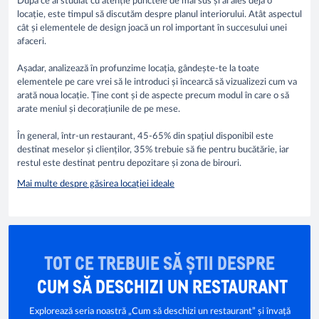
După ce ai studiat cu atenție punctele de mai sus și ai ales deja o
locație, este timpul să discutăm despre planul interiorului. Atât aspectul
cât și elementele de design joacă un rol important în succesului unei
afaceri.
Așadar, analizează în profunzime locația, gândește-te la toate
elementele pe care vrei să le introduci și încearcă să vizualizezi cum va
arată noua locație. Ține cont și de aspecte precum modul în care o să
arate meniul și decorațiunile de pe mese.
În general, într-un restaurant, 45-65% din spațiul disponibil este
destinat meselor și clienților, 35% trebuie să fie pentru bucătărie, iar
restul este destinat pentru depozitare și zona de birouri.
Mai multe despre găsirea locației ideale
TOT CE TREBUIE SĂ ȘTII DESPRE
CUM SĂ DESCHIZI UN RESTAURANT
Explorează seria noastră „Cum să deschizi un restaurant” și învață