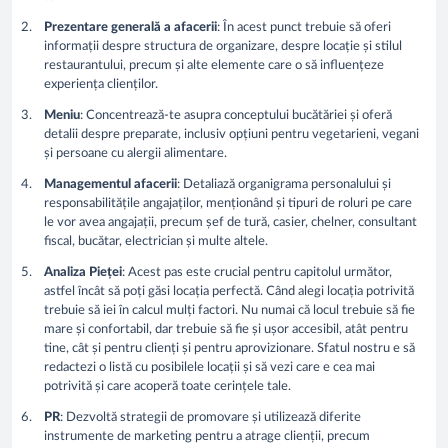
Prezentare generală a afacerii
: În acest punct trebuie să oferi
informații despre structura de organizare, despre locație și stilul
restaurantului, precum și alte elemente care o să influențeze
experiența clienților.
Meniu
: Concentrează-te asupra conceptului bucătăriei și oferă
detalii despre preparate, inclusiv opțiuni pentru vegetarieni, vegani
și persoane cu alergii alimentare.
Managementul afacerii
: Detaliază organigrama personalului și
responsabilitățile angajaților, menționând și tipuri de roluri pe care
le vor avea angajații, precum șef de tură, casier, chelner, consultant
fiscal, bucătar, electrician și multe altele.
Analiza Pieței
: Acest pas este crucial pentru capitolul următor,
astfel încât să poți găsi locația perfectă. Când alegi locația potrivită
trebuie să iei în calcul mulți factori. Nu numai că locul trebuie să fie
mare și confortabil, dar trebuie să fie și ușor accesibil, atât pentru
tine, cât și pentru clienți și pentru aprovizionare. Sfatul nostru e să
redactezi o listă cu posibilele locații și să vezi care e cea mai
potrivită și care acoperă toate cerințele tale.
PR
: Dezvoltă strategii de promovare și utilizează diferite
instrumente de marketing pentru a atrage clienții, precum