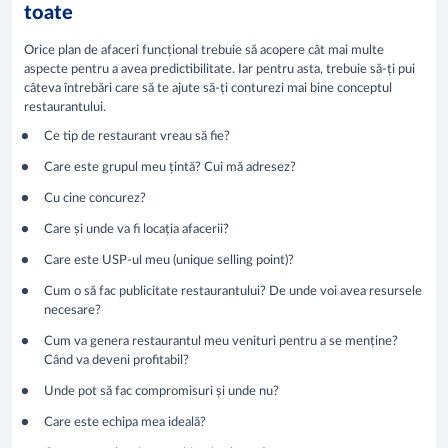
toate
Orice plan de afaceri funcțional trebuie să acopere cât mai multe
aspecte pentru a avea predictibilitate. Iar pentru asta, trebuie să-ți pui
câteva întrebări care să te ajute să-ți conturezi mai bine conceptul
restaurantului.
Ce tip de restaurant vreau să fie?
Care este grupul meu țintă? Cui mă adresez?
Cu cine concurez?
Care și unde va fi locația afacerii?
Care este USP-ul meu (unique selling point)?
Cum o să fac publicitate restaurantului? De unde voi avea resursele
necesare?
Cum va genera restaurantul meu venituri pentru a se menține?
Când va deveni profitabil?
Unde pot să fac compromisuri și unde nu?
Care este echipa mea ideală?