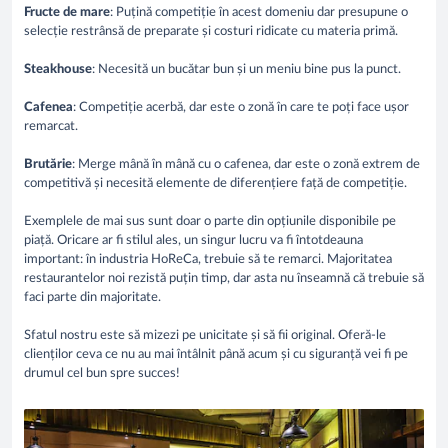
Fructe de mare
: Puțină competiție în acest domeniu dar presupune o
selecție restrânsă de preparate și costuri ridicate cu materia primă.
Steakhouse
: Necesită un bucătar bun și un meniu bine pus la punct.
Cafenea
: Competiție acerbă, dar este o zonă în care te poți face ușor
remarcat.
Brutărie
: Merge mână în mână cu o cafenea, dar este o zonă extrem de
competitivă și necesită elemente de diferențiere față de competiție.
Exemplele de mai sus sunt doar o parte din opțiunile disponibile pe
piață. Oricare ar fi stilul ales, un singur lucru va fi întotdeauna
important: în industria HoReCa, trebuie să te remarci. Majoritatea
restaurantelor noi rezistă puțin timp, dar asta nu înseamnă că trebuie să
faci parte din majoritate.
Sfatul nostru este să mizezi pe unicitate și să fii original. Oferă-le
clienților ceva ce nu au mai întâlnit până acum și cu siguranță vei fi pe
drumul cel bun spre succes!