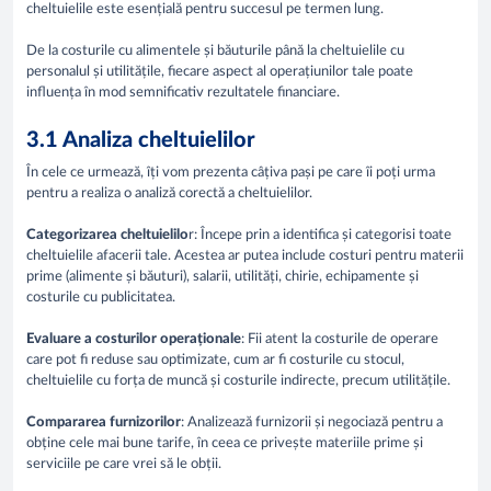
cheltuielile este esențială pentru succesul pe termen lung.
De la costurile cu alimentele și băuturile până la cheltuielile cu
personalul și utilitățile, fiecare aspect al operațiunilor tale poate
influența în mod semnificativ rezultatele financiare.
3.1 Analiza cheltuielilor
În cele ce urmează, îți vom prezenta câțiva pași pe care îi poți urma
pentru a realiza o analiză corectă a cheltuielilor.
Categorizarea cheltuielilo
r: Începe prin a identifica și categorisi toate
cheltuielile afacerii tale. Acestea ar putea include costuri pentru materii
prime (alimente și băuturi), salarii, utilități, chirie, echipamente și
costurile cu publicitatea.
Evaluare a costurilor operaționale
: Fii atent la costurile de operare
care pot fi reduse sau optimizate, cum ar fi costurile cu stocul,
cheltuielile cu forța de muncă și costurile indirecte, precum utilitățile.
Compararea furnizorilor
: Analizează furnizorii și negociază pentru a
obține cele mai bune tarife, în ceea ce privește materiile prime și
serviciile pe care vrei să le obții.