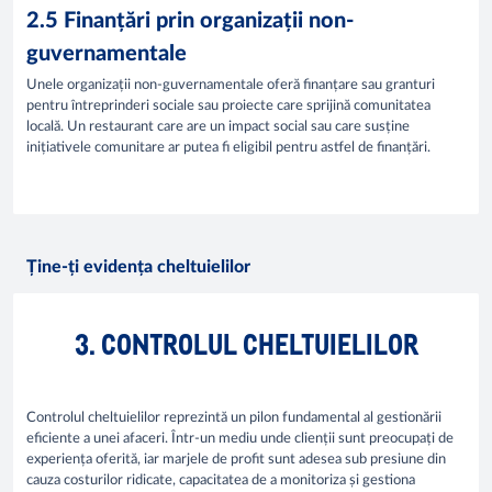
2.5 Finanțări prin organizații non-
guvernamentale
Unele organizații non-guvernamentale oferă finanțare sau granturi
pentru întreprinderi sociale sau proiecte care sprijină comunitatea
locală. Un restaurant care are un impact social sau care susține
inițiativele comunitare ar putea fi eligibil pentru astfel de finanțări.
Ține-ți evidența cheltuielilor
3. CONTROLUL CHELTUIELILOR
Controlul cheltuielilor reprezintă un pilon fundamental al gestionării
eficiente a unei afaceri. Într-un mediu unde clienții sunt preocupați de
experiența oferită, iar marjele de profit sunt adesea sub presiune din
cauza costurilor ridicate, capacitatea de a monitoriza și gestiona