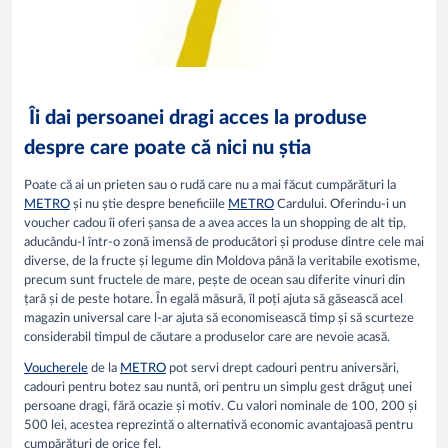
Îi dai persoanei dragi acces la produse
despre care poate că nici nu știa
Poate că ai un prieten sau o rudă care nu a mai făcut cumpărături la
METRO
și nu știe despre beneficiile
METRO
Cardului. Oferindu-i un
voucher cadou îi oferi șansa de a avea acces la un shopping de alt tip,
aducându-l într-o zonă imensă de producători și produse dintre cele mai
diverse, de la fructe și legume din Moldova până la veritabile exotisme,
precum sunt fructele de mare, pește de ocean sau diferite vinuri din
țară și de peste hotare. În egală măsură, îl poți ajuta să găsească acel
magazin universal care l-ar ajuta să economisească timp și să scurteze
considerabil timpul de căutare a produselor care are nevoie acasă.
Voucherele
de la
METRO
pot servi drept cadouri pentru aniversări,
cadouri pentru botez sau nuntă, ori pentru un simplu gest drăguț unei
persoane dragi, fără ocazie și motiv. Cu valori nominale de 100, 200 și
500 lei, acestea reprezintă o alternativă economic avantajoasă pentru
cumpărături de orice fel.