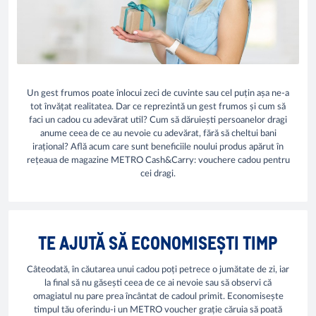
Un gest frumos poate înlocui zeci de cuvinte sau cel puțin așa ne-a
tot învățat realitatea. Dar ce reprezintă un gest frumos și cum să
faci un cadou cu adevărat util? Cum să dăruiești persoanelor dragi
anume ceea de ce au nevoie cu adevărat, fără să cheltui bani
irațional? Află acum care sunt beneficiile noului produs apărut în
rețeaua de magazine METRO Cash&Carry: vouchere cadou pentru
cei dragi.
TE AJUTĂ SĂ ECONOMISEȘTI TIMP
Câteodată, în căutarea unui cadou poți petrece o jumătate de zi, iar
la final să nu găsești ceea de ce ai nevoie sau să observi că
omagiatul nu pare prea încântat de cadoul primit. Economisește
timpul tău oferindu-i un METRO voucher grație căruia să poată