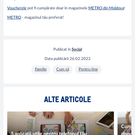
Voucherele
pot fi cumpărate doar în magazinele
METRO din Moldova
!
METRO
- magazinul tău preferat!
Publicat în
Social
Data publicării
26.02.2022
Familie
Cum să
Pentru tine
ALTE ARTICOLE
Cum cu
5 aplicații utile pentru telefonul tău
dispozi