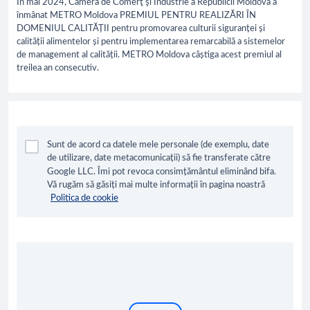
În mai 2024, Camera de Comerţ şi Industrie a Republicii Moldova a
înmânat METRO Moldova PREMIUL PENTRU REALIZĂRI ÎN
DOMENIUL CALITĂȚII pentru promovarea culturii siguranței și
calității alimentelor și pentru implementarea remarcabilă a sistemelor
de management al calității. METRO Moldova câștiga acest premiul al
treilea an consecutiv.
Sunt de acord ca datele mele personale (de exemplu, date
de utilizare, date metacomunicații) să fie transferate către
Google LLC. Îmi pot revoca consimțământul eliminând bifa.
Vă rugăm să găsiți mai multe informații în pagina noastră
Politica de cookie