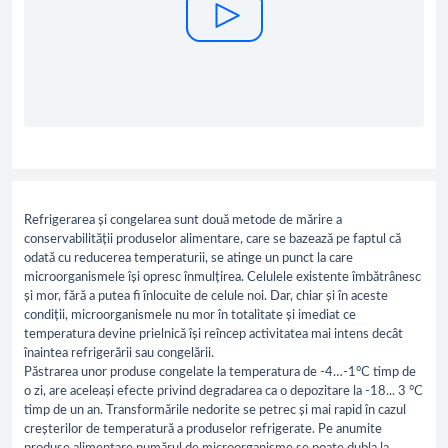
Refrigerarea și congelarea sunt două metode de mărire a
conservabilității produselor alimentare, care se bazează pe faptul că
odată cu reducerea temperaturii, se atinge un punct la care
microorganismele își opresc înmulțirea. Celulele existente îmbătrânesc
și mor, fără a putea fi înlocuite de celule noi. Dar, chiar și în aceste
condiții, microorganismele nu mor în totalitate și imediat ce
temperatura devine prielnică își reîncep activitatea mai intens decât
înaintea refrigerării sau congelării.
Păstrarea unor produse congelate la temperatura de -4…-1°C timp de
o zi, are aceleași efecte privind degradarea ca o depozitare la -18... 3 °C
timp de un an. Transformările nedorite se petrec și mai rapid în cazul
creșterilor de temperatură a produselor refrigerate. Pe anumite