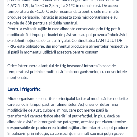
produse alimentare numărul de microorganisme se poate dubla la
4,5°C în 12h, la 15°C în 2,5 h și la 21°C în numai o oră. De aceea
temperatura de -1…0°C este recomandată pentru cele mai multe
produse perisabile, întrucât în aceasta zonă microorganismele au
nevoie de 38h pentru a-și dubla numărul.
Pentru a evita situațiile în care alimente conservate prin frig pot fi
modificate în timpul perioadei de păstrare sau pot provoca îmbolnăviri,
s-a definit noțiunea de lanț al frigului. Continuitatea LANȚULUI DE
FRIG este obligatorie, din momentul producerii alimentelor respective
și până în momentul utilizării acestora pentru consum.
Orice întrerupere a lanțului de frig înseamnă intrarea în zone de
temperatură prielnice multiplicării microorganismelor, cu consecințele
menționate.
Lantul frigorific
Microorganismele constituie principalul factor al modificărilor nedorite
care au loc în timpul păstrării alimentelor. Acțiunea lor determină
modificările de gust, culoare, miros, care pot merge până la
transformări caracteristice alterării și putrefacției. În plus, dacă pe
alimente există microorganisme patogene, acestea pot elabora toxine
(responsabile de producerea toxiinfecţiilor alimentare) sau pot produce
îmbolnăviri prin infecţie, cu consecinţe mai mult sau mai puţin grave