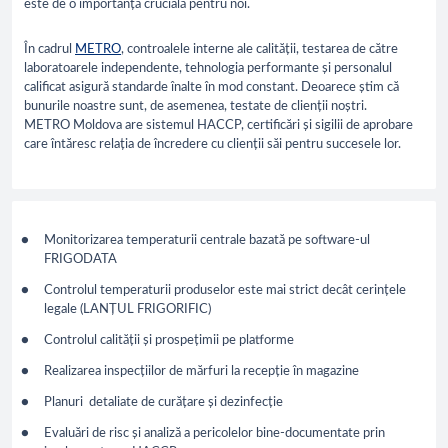
este de o importanță crucială pentru noi.
În cadrul
METRO
, controalele interne ale calității, testarea de către
laboratoarele independente, tehnologia performante și personalul
calificat asigură standarde înalte în mod constant. Deoarece știm că
bunurile noastre sunt, de asemenea, testate de clienții noștri.
METRO Moldova are sistemul HACCP, certificări și sigilii de aprobare
care întăresc relația de încredere cu clienții săi pentru succesele lor.
Monitorizarea temperaturii centrale bazată pe software-ul
FRIGODATA
Controlul temperaturii produselor este mai strict decât cerințele
legale (LANȚUL FRIGORIFIC)
Controlul calității și prospețimii pe platforme
Realizarea inspecțiilor de mărfuri la recepție în magazine
Planuri detaliate de curățare și dezinfecție
Evaluări de risc și analiză a pericolelor bine-documentate prin