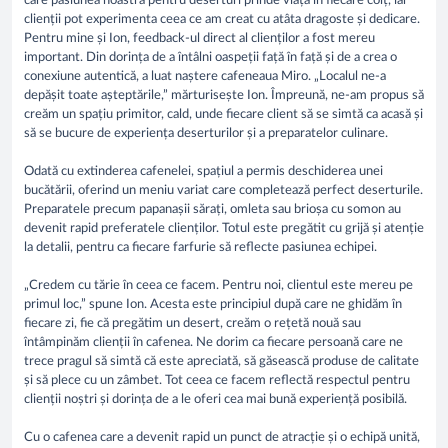
care pasiunea noastră pentru deserturi prinde viață în fiecare colț, iar
clienții pot experimenta ceea ce am creat cu atâta dragoste și dedicare.
Pentru mine și Ion, feedback-ul direct al clienților a fost mereu
important. Din dorința de a întâlni oaspeții față în față și de a crea o
conexiune autentică, a luat naștere cafeneaua Miro. „Localul ne-a
depășit toate așteptările,” mărturisește Ion. Împreună, ne-am propus să
creăm un spațiu primitor, cald, unde fiecare client să se simtă ca acasă și
să se bucure de experiența deserturilor și a preparatelor culinare.
Odată cu extinderea cafenelei, spațiul a permis deschiderea unei
bucătării, oferind un meniu variat care completează perfect deserturile.
Preparatele precum papanașii sărați, omleta sau brioșa cu somon au
devenit rapid preferatele clienților. Totul este pregătit cu grijă și atenție
la detalii, pentru ca fiecare farfurie să reflecte pasiunea echipei.
„Credem cu tărie în ceea ce facem. Pentru noi, clientul este mereu pe
primul loc,” spune Ion. Acesta este principiul după care ne ghidăm în
fiecare zi, fie că pregătim un desert, creăm o rețetă nouă sau
întâmpinăm clienții în cafenea. Ne dorim ca fiecare persoană care ne
trece pragul să simtă că este apreciată, să găsească produse de calitate
și să plece cu un zâmbet. Tot ceea ce facem reflectă respectul pentru
clienții noștri și dorința de a le oferi cea mai bună experiență posibilă.
Cu o cafenea care a devenit rapid un punct de atracție și o echipă unită,