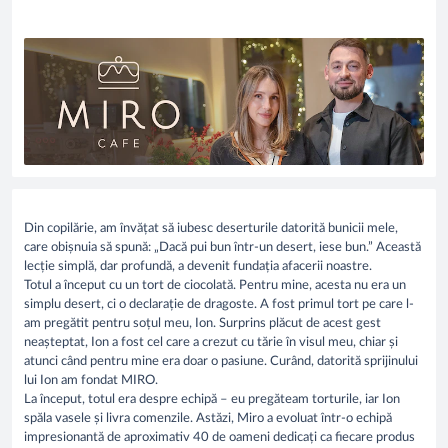
Din copilărie, am învățat să iubesc deserturile datorită bunicii mele,
care obișnuia să spună: „Dacă pui bun într-un desert, iese bun.” Această
lecție simplă, dar profundă, a devenit fundația afacerii noastre.
Totul a început cu un tort de ciocolată. Pentru mine, acesta nu era un
simplu desert, ci o declarație de dragoste. A fost primul tort pe care l-
am pregătit pentru soțul meu, Ion. Surprins plăcut de acest gest
neașteptat, Ion a fost cel care a crezut cu tărie în visul meu, chiar și
atunci când pentru mine era doar o pasiune. Curând, datorită sprijinului
lui Ion am fondat MIRO.
La început, totul era despre echipă – eu pregăteam torturile, iar Ion
spăla vasele și livra comenzile. Astăzi, Miro a evoluat într-o echipă
impresionantă de aproximativ 40 de oameni dedicați ca fiecare produs