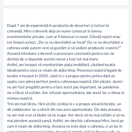
După 7 ani de experiență în producția de deserturi și torturi la
comandă, Miro a devenit deja un nume cunoscut în lumea
evenimentelor private, cum ar fi botezuri și nunți. Clienții noștri erau
tot timpul curioși: „De ce nu deschideți un local? De ce nu deschideți o
cafenea unde putem veni să gustăm și să vedem produsele voastre?”
Această întrebare a devenit o provocare constantă pentru noi, iar
dorința de a răspunde acestei nevoi a fost tot mai mare.
Astfel, am început să monitorizăm piața imobiliară, căutând locația
ideală pentru ceea ce visam de atâta timp. Povestea noastră legată de
locație a început în 2020, când ni s-a propus pentru prima dată un
spațiu care părea perfect pentru cafeneaua noastră. Din păcate, atunci
nu am fost pregătiți pentru a face acest pas important, iar pandemia
ne-a făcut să ezităm. Am refuzat oportunitatea, dar acest loc a rămas în
mintea noastră.
Trei ani mai târziu, fără să știe că deja ni s-a propus această locație, un
alt colaborator ne-a oferit din nou acea oportunitate. De data aceasta,
nu am mai vrut să lăsăm să ne scape. Am decis să nu mai ezităm și să nu
mai pierdem această șansă. Astfel, am deschis cafeneaua Miro, locul pe
care îl visam de atâta timp. Aceasta nu este doar o cafenea, ci un loc în